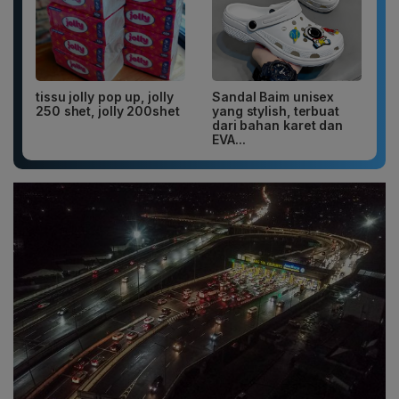
tissu jolly pop up, jolly
Sandal Baim unisex
250 shet, jolly 200shet
yang stylish, terbuat
dari bahan karet dan
EVA...