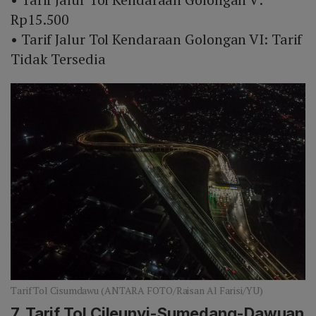
Rp15.500
• Tarif Jalur Tol Kendaraan Golongan VI: Tarif
Tidak Tersedia
Tarif Tol Cisumdawu (ANTARA FOTO/Raisan Al Farisi/YU)
7. Tarif Tol Cileunyi-Sumedang-Dawuan