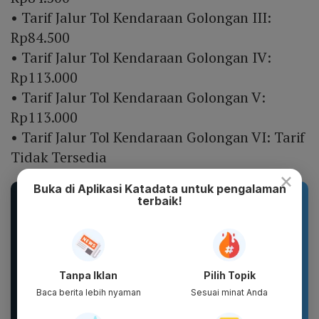
• Tarif Jalur Tol Kendaraan Golongan III:
Rp84.500
• Tarif Jalur Tol Kendaraan Golongan IV:
Rp113.000
• Tarif Jalur Tol Kendaraan Golongan V:
Rp113.000
• Tarif Jalur Tol Kendaraan Golongan VI: Tarif
Tidak Tersedia
×
Buka di Aplikasi Katadata untuk pengalaman
Rekomendasi Produk
terbaik!
Tanpa Iklan
Pilih Topik
Baca berita lebih nyaman
Sesuai minat Anda