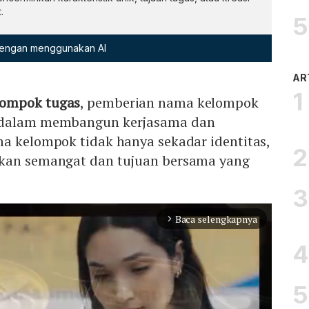
.
 dengan menggunakan AI
AR
ompok tugas
, pemberian nama kelompok
 dalam membangun kerjasama dan
ma kelompok tidak hanya sekadar identitas,
nkan semangat dan tujuan bersama yang
Baca selengkapnya
arrow_forward_ios