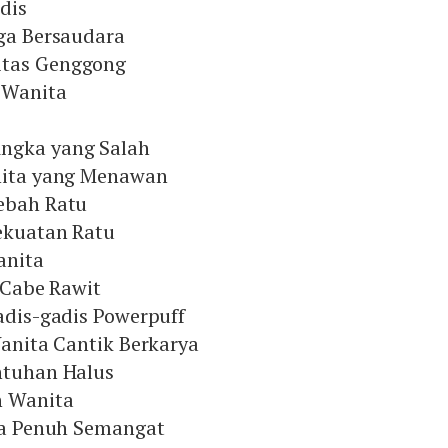
dis
iga Bersaudara
itas Genggong
 Wanita
Angka yang Salah
anita yang Menawan
Lebah Ratu
Kekuatan Ratu
anita
l Cabe Rawit
Gadis-gadis Powerpuff
Wanita Cantik Berkarya
ntuhan Halus
n Wanita
ita Penuh Semangat