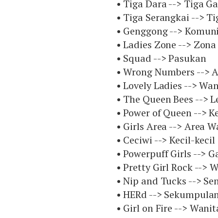
• Tiga Dara --> Tiga Ga
• Tiga Serangkai --> T
• Genggong --> Komun
• Ladies Zone --> Zona
• Squad --> Pasukan
• Wrong Numbers --> 
• Lovely Ladies --> W
• The Queen Bees --> 
• Power of Queen --> 
• Girls Area --> Area W
• Ceciwi --> Kecil-keci
• Powerpuff Girls --> 
• Pretty Girl Rock --> 
• Nip and Tucks --> Se
• HERd --> Sekumpula
• Girl on Fire --> Wan