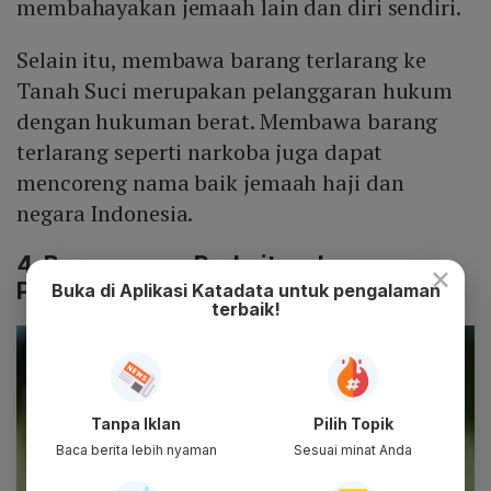
membahayakan jemaah lain dan diri sendiri.
Selain itu, membawa barang terlarang ke
Tanah Suci merupakan pelanggaran hukum
dengan hukuman berat. Membawa barang
terlarang seperti narkoba juga dapat
mencoreng nama baik jemaah haji dan
negara Indonesia.
4. Barang yang Berkaitan dengan
×
Perbuatan Syirik atau Sihir
Buka di Aplikasi Katadata untuk pengalaman
terbaik!
Tanpa Iklan
Pilih Topik
Baca berita lebih nyaman
Sesuai minat Anda