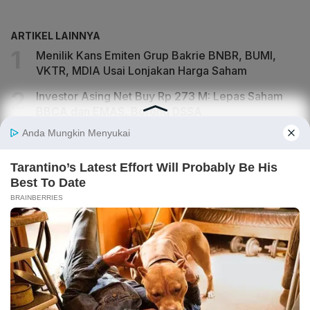
ARTIKEL LAINNYA
Menilik Kans Emiten Grup Bakrie BNBR, BUMI,
VKTR, MDIA Usai Lonjakan Harga Saham
Investor Asing Net Buy Rp 273 M: Lepas Saham
BBCA dan EMAS, Borong DSSA
Manajemen Ungkap Kabar Terbaru soal Rencana
IPO Anak Usaha DEWA Gayo Mineral
IHSG Berpeluang Naik, Saham ICBP, CDIA hingga
DSSA Jadi Jagoan Analis
IHSG Naik ke 6.409, Ada Crossing Saham Jumbo
di MGLV, BNBR, BMRI, SMMA