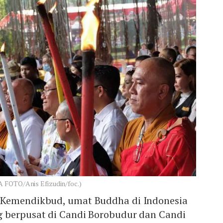
A FOTO/Anis Efizudin/foc.)
 Kemendikbud, umat Buddha di Indonesia
 berpusat di Candi Borobudur dan Candi