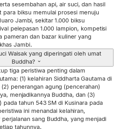
ta sesembahan api, air suci, dan hasil
t para biksu memulai prosesi menuju
uaro Jambi, sekitar 1.000 biksu
tival pelepasan 1.000 lampion, kompetisi
rta pameran dan bazar kuliner yang
khas Jambi.
ci Waisak yang diperingati oleh umat
Buddha?
up tiga peristiwa penting dalam
ama: (1) kelahiran Siddharta Gautama di
 (2) penerangan agung (pencerahan)
aya, menjadikannya Buddha, dan (3)
) pada tahun 543 SM di Kusinara pada
peristiwa ini menandai kelahiran,
 perjalanan sang Buddha, yang menjadi
setiap tahunnya.