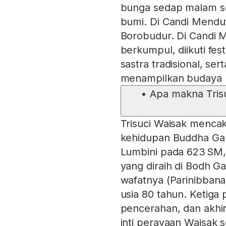
bunga sedap malam ser
bumi. Di Candi Mendu
Borobudur. Di Candi M
berkumpul, diikuti fes
sastra tradisional, se
menampilkan budaya 
•
Apa makna Trisu
Trisuci Waisak mencak
kehidupan Buddha Gaut
Lumbini pada 623 SM,
yang diraih di Bodh G
wafatnya (Parinibbana
usia 80 tahun. Ketiga 
pencerahan, dan akhir
inti perayaan Waisak 