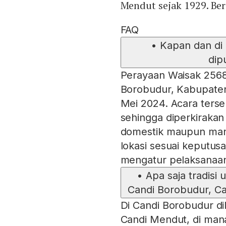
Mendut sejak 1929. Ber
FAQ
•
Kapan dan di
dip
Perayaan Waisak 2568
Borobudur, Kabupate
Mei 2024. Acara ters
sehingga diperkiraka
domestik maupun man
lokasi sesuai keputus
mengatur pelaksanaan 
•
Apa saja tradisi
Candi Borobudur, C
Di Candi Borobudur di
Candi Mendut, di ma