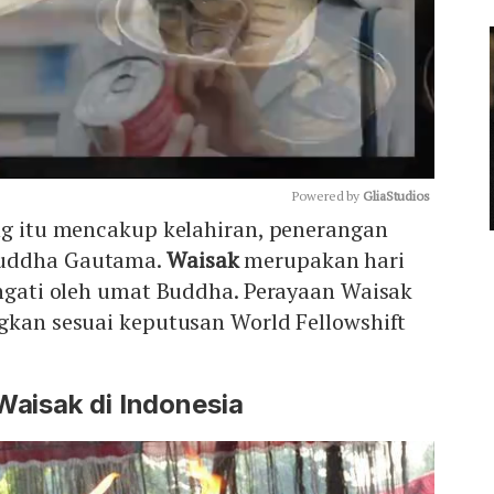
Powered by 
GliaStudios
ng itu mencakup kelahiran, penerangan
Buddha Gautama.
Waisak
merupakan hari
Mute
ingati oleh umat Buddha. Perayaan Waisak
gkan sesuai keputusan World Fellowshift
Waisak di Indonesia