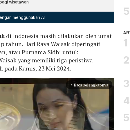
 bagi wisatawan.
 dengan menggunakan AI
AR
ak
di Indonesia masih dilakukan oleh umat
p tahun. Hari Raya Waisak diperingati
an, atau Purnama Sidhi untuk
aisak yang memiliki tiga peristiwa
uh pada Kamis, 23 Mei 2024.
Baca selengkapnya
arrow_forward_ios