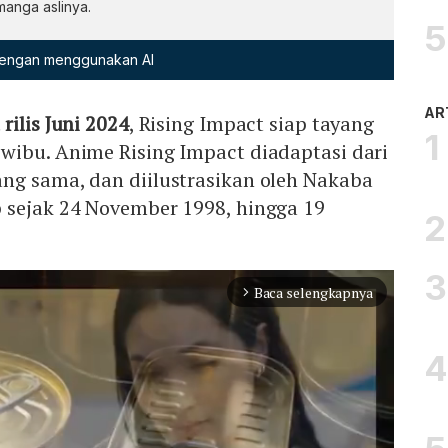
anga aslinya.
 dengan menggunakan AI
AR
rilis Juni 2024
, Rising Impact siap tayang
wibu. Anime Rising Impact diadaptasi dari
ng sama, dan diilustrasikan oleh Nakaba
 sejak 24 November 1998, hingga 19
Baca selengkapnya
arrow_forward_ios