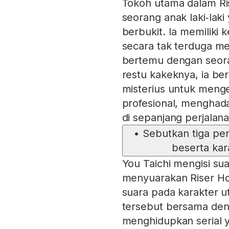
Tokoh utama dalam Ri
seorang anak laki‑lak
berbukit. Ia memiliki 
secara tak terduga m
bertemu dengan seora
restu kakeknya, ia b
misterius untuk menge
profesional, menghad
di sepanjang perjalana
•
Sebutkan tiga pen
beserta kar
You Taichi mengisi su
menyuarakan Riser Ho
suara pada karakter u
tersebut bersama de
menghidupkan serial 