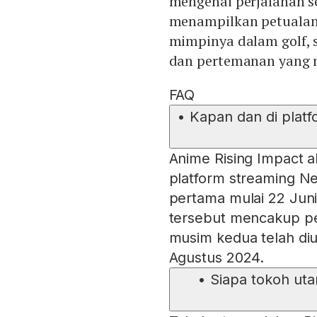
mengenai perjalanan s
menampilkan petualan
mimpinya dalam golf, 
dan pertemanan yang 
FAQ
•
Kapan dan di platf
Anime Rising Impact a
platform streaming Ne
pertama mulai 22 Jun
tersebut mencakup p
musim kedua telah di
Agustus 2024.
•
Siapa tokoh uta