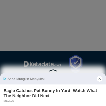
Berita
Finansial
Digital
Ekonopedia
Nasional
Makro
E-Commerce
Sejarah