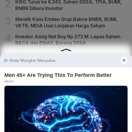
IHSG Turun ke 6.343, Saham DSSA, TPIA, BUMI,
BNBR Diburu Investor
Menilik Kans Emiten Grup Bakrie BNBR, BUMI,
VKTR, MDIA Usai Lonjakan Harga Saham
Investor Asing Net Buy Rp 273 M: Lepas Saham
BBCA dan EMAS, Borong DSSA
Manajemen Ungkap Kabar Terbaru soal Rencana
IPO Anak Usaha DEWA Gayo Mineral