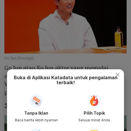
Go Jun (Soompi)
Go Jun atau Ko Jun aktor yang memulai
×
debutnya pada tahun 2001 melalui film
Buka di Aplikasi Katadata untuk pengalaman
terbaik!
Wanee and Junah. Pada drama ini, ia mengisi
peran tokoh No Sang Cheol.
3. Go Bo Gyeol
Tanpa Iklan
Pilih Topik
Baca berita lebih nyaman
Sesuai minat Anda