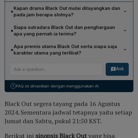
Kapan drama Black Out mulai ditayangkan dan
•
pada jam berapa slotnya?
Black Out dijadwalkan mulai tayang pada 16 Agustus
Siapa sutradara Black Out dan penghargaan
•
2024 dengan jadwal tetap setiap hari Jumat dan Sabtu
apa yang pernah ia terima?
pukul 21:50 KST.
Drama ini disutradarai oleh Byun Young Joo, yang
Apa premis utama Black Out serta siapa saja
•
sebelumnya menyutradarai film Helpless (2012) dan
karakter utama yang terlibat?
meraih penghargaan Best Director di BaekSang Awards
Premis Black Out mengisahkan Go Jung Woo, mantan
pada tahun 2012.
Ask
narapidana yang dituduh membunuh dua teman
sekelas, kembali ke Mucheon Town setelah 10 tahun
penjara dan terperangkap dalam misteri pembunuhan
!
FAQ ini dihasilkan dengan menggunakan AI
bersama Detektif No Sang Cheol. Karakter utama
meliputi Go Jung Woo (Byun Yo Han), No Sang Cheol
Black Out segera tayang pada 16 Agustus
(Go Jun), Choi Na Kyeom (Go Bo Gyeol), dan Ha Seol
(Kim Bo Ra).
2024. Sementara jadwal tetapnya yaitu setiap
Jumat dan Sabtu, pukul 21:50 KST.
Berikut ini
sinopsis Black Out
yang bisa