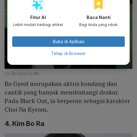
Fitur AI
Baca Nanti
Lebih mudah berbagi artikel
Bagi Anda yang sibuk
Buka di Aplikasi
Tetap di Browser
Go Bo Gyeol (tvN)
Bo Gyeol merupakan aktris kondang dan
cantik yang banyak membintangi drakor.
Pada Black Out, ia berperan sebagai karakter
Choi Na Kyeom.
4. Kim Bo Ra