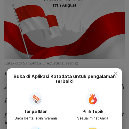
Kata-kata Sambutan 17 Agustus (Freepik)
×
Bismillahirrahmannirrahim
Buka di Aplikasi Katadata untuk pengalaman
terbaik!
Assalamualaikum warahmatullahi wabarakatuh
Para pepundhen ingkang satuhu kinabekten,
Tanpa Iklan
Pilih Topik
para pinisepuh miwah sesepuh ingkang dhahat
Baca berita lebih nyaman
Sesuai minat Anda
kinurmatan,