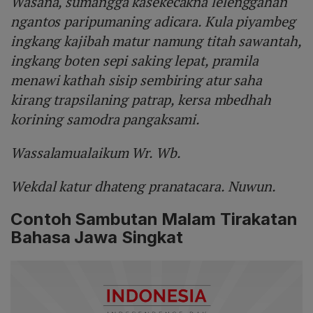
Wasana, sumangga kasekecakna lelenggahan
ngantos paripumaning adicara. Kula piyambeg
ingkang kajibah matur namung titah sawantah,
ingkang boten sepi saking lepat, pramila
menawi kathah sisip sembiring atur saha
kirang trapsilaning patrap, kersa mbedhah
korining samodra pangaksami.
Wassalamualaikum Wr. Wb.
Wekdal katur dhateng pranatacara. Nuwun.
Contoh Sambutan Malam Tirakatan
Bahasa Jawa Singkat