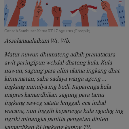
Contoh Sambutan Ketua RT 17 Agustus (Freepik)
Assalamualaikum Wr. Wb.
Matur nuwun dhumateng adhik pranatacara
awit paringipun wekdal dhateng kula. Kula
nuwun, sagung para alim ulama ingkang dhat
kinurmatan, saha sadaya warga ageng ...
ingkang minulya ing budi. Kaparenga kula
mapras kamardhikan sagung para tamu
ingkang saweg satata lenggah eca imbal
wacana, nun inggih keparenga kula ngadeg ing
ngriki minangka panitia pengetan dinten
kamardikan RI ingkang kaping 79.