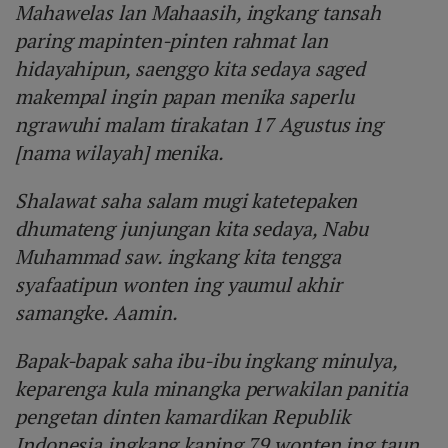
Mahawelas lan Mahaasih, ingkang tansah
paring mapinten-pinten rahmat lan
hidayahipun, saenggo kita sedaya saged
makempal ingin papan menika saperlu
ngrawuhi malam tirakatan 17 Agustus ing
[nama wilayah] menika.
Shalawat saha salam mugi katetepaken
dhumateng junjungan kita sedaya, Nabu
Muhammad saw. ingkang kita tengga
syafaatipun wonten ing yaumul akhir
samangke. Aamin.
Bapak-bapak saha ibu-ibu ingkang minulya,
keparenga kula minangka perwakilan panitia
pengetan dinten kamardikan Republik
Indonesia ingkang kaping 79 wonten ing taun