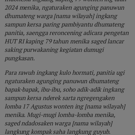
2024 menika, ngaturaken agunging panuwun
dhumateng warga [nama wilayah] ingkang
sampun kersa paring pambiyantu dhumateng
panitia, saengga reroncening adicara pengetan
HUT RI kaping 79 tahun menika saged lancar
saking purwakaning kegiatan dumugi
pungkasan.
Para rawuh ingkang kulo hormati, panitia ugi
ngaturaken agunging panuwun dhumateng
bapak-bapak, ibu-ibu, soho adik-adik ingkang
sampun kersa nderek sarta ngregengaken
lomba 17 Agustus wonten ing [nama wilayah]
menika. Mugi-mugi lomba-lomba menika,
saged ndadosaken warga [nama wilayah]
langkung kompak saha langkung guyub.