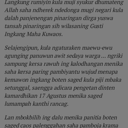
Langkung rumiyin kula muji syukur dhumateng
Allah saha ndherek ndedonga mugi negari kula
dalah panjenengan pinaringan dirga yuswa
tansah pinaringan sih wilasaning Gusti
Ingkang Maha Kuwaos.
Selajengipun, kula ngaturaken maewu-ewu
agunging panuwun awit sedaya warga ... ngriki
sampung kersa rawuh ing kalodhangan menika
saha kersa paring pambiyantu wujud menapa
kemawon ingkang boten saged kula piji mbaka
setunggal, saengga adicara pengetan dinten
kamardhikan 17 Agustus menika saged
lumampah kanthi rancag.
Lan mbokbilih ing dalu menika panitia boten
saged caos palenggahan saha pamboja krama