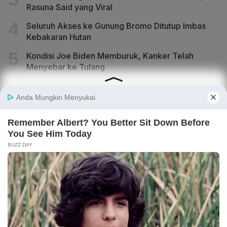
Rasuna Said yang Viral
Seluruh Akses ke Gunung Bromo Ditutup Imbas
Kebakaran Hutan
Kondisi Joe Biden Memburuk, Kanker Telah
Menyebar ke Tulang