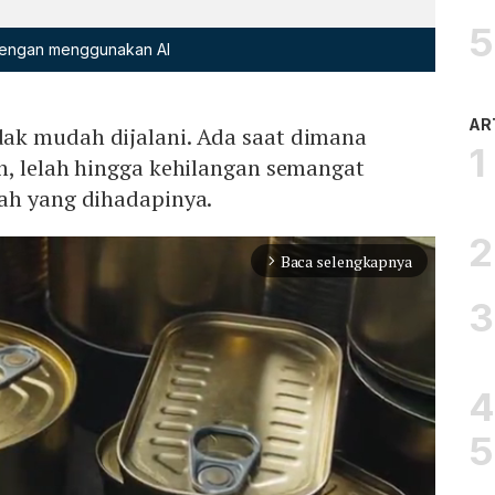
 dengan menggunakan AI
AR
ak mudah dijalani. Ada saat dimana
h, lelah hingga kehilangan semangat
ah yang dihadapinya.
Baca selengkapnya
arrow_forward_ios