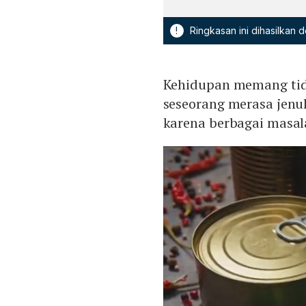
!
Ringkasan ini dihasilkan
Kehidupan memang tid
seseorang merasa jenu
karena berbagai masal