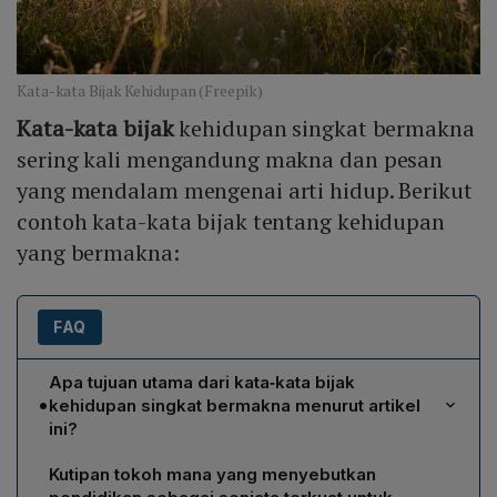
Kata-kata Bijak Kehidupan (Freepik)
Kata-kata bijak
kehidupan singkat bermakna
sering kali mengandung makna dan pesan
yang mendalam mengenai arti hidup. Berikut
contoh kata-kata bijak tentang kehidupan
yang bermakna:
FAQ
Apa tujuan utama dari kata‑kata bijak
•
kehidupan singkat bermakna menurut artikel
ini?
menekankan bahwa kata‑kata bijak singkat berfungsi
Kutipan tokoh mana yang menyebutkan
sebagai sumber motivasi dan penyemangat ketika