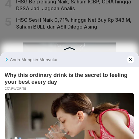
IHSG Berpeluang Naik, Saham ICBP, CDIA hingga
DSSA Jadi Jagoan Analis
IHSG Sesi I Naik 0,71% hingga Net Buy Rp 343 M,
Saham BULL dan ASII Dilego Asing