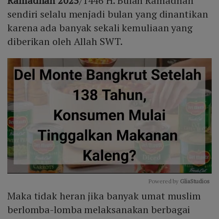
Ramadhan 2025
/1446 H. Bulan Ramadhan
sendiri selalu menjadi bulan yang dinantikan
karena ada banyak sekali kemuliaan yang
diberikan oleh Allah SWT.
Powered by 
GliaStudios
Maka tidak heran jika banyak umat muslim
Mute
berlomba-lomba melaksanakan berbagai