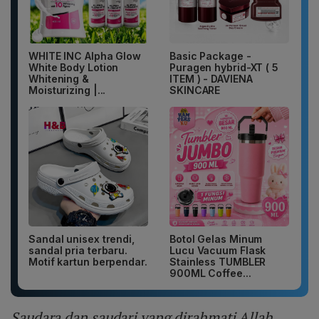
WHITE INC Alpha Glow
Basic Package -
White Body Lotion
Puragen hybrid-XT ( 5
Whitening &
ITEM ) - DAVIENA
Moisturizing |...
SKINCARE
Sandal unisex trendi,
Botol Gelas Minum
sandal pria terbaru.
Lucu Vacuum Flask
Motif kartun berpendar.
Stainless TUMBLER
900ML Coffee...
Saudara dan saudari yang dirahmati Allah.