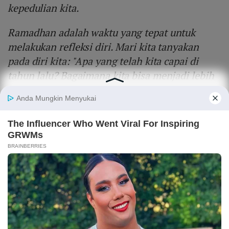
kepedulian kita.
Ramadhan adalah waktu yang tepat untuk
melakukan refleksi diri. Mari kita tanyakan
pada diri kita: "Apa yang telah kita capai di
tahun lalu? Bagaimana kita bisa menjadi lebih
baik?"
Dengan memperbaiki diri, kita tidak hanya
meningkatkan hubungan kita dengan Allah,
tetapi juga dengan sesama manusia. Mari kita
jadikan Ramadhan sebagai momentum untuk
perubahan yang lebih positif.
Saudaraku, semoga kita semua dapat
memanfaatkan bulan Ramadhan ini sebaik-
baiknya. Mari kita berdoa agar Allah SWT