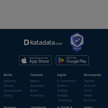
Berita
Finansial
Digital
Ekonopedia
Nasional
Makro
E-Commerce
Sejarah
Industri
Keuangan
Fintech
Ekonomi
Internasional
Bursa
Startup
Profil
Energi
Korporasi
Gadget
Istilah
Teknologi
Ekonomi
Ekonomi
Jurnalisme
In-Depth &
Video