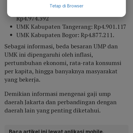
UMK Kota Tangerang: Rp5.069.708
Tetap di Browser
UMK Kota Tangerang Selatan:
Rp4.974.392
UMK Kabupaten Tangerang: Rp4.901.117
UMK Kabupaten Bogor: Rp4.877.211.
Sebagai informasi, beda besaran UMP dan
UMK ini dipengaruhi oleh inflasi,
pertumbuhan ekonomi, rata-rata konsumsi
per kapita, hingga banyaknya masyarakat
yang bekerja.
Demikian informasi mengenai gaji ump
daerah Jakarta dan perbandingan dengan
daerah lain yang penting diketahui.
Baca artikel ini lewat aplikasi mobile.