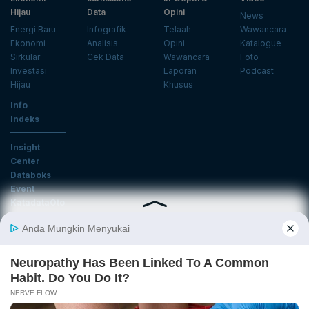
Hijau
Data
Opini
News
Energi Baru
Infografik
Telaah
Wawancara
Ekonomi
Analisis
Opini
Katalogue
Sirkular
Cek Data
Wawancara
Foto
Investasi
Laporan
Podcast
Hijau
Khusus
Info
Indeks
Insight
Center
Databoks
Event
KatadataOto
Langganan Newsletter
Email
Daftar
Ikuti Kami