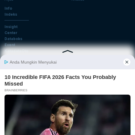
Info
Indeks
Insight
Center
Databoks
Event
KatadataOto
Langganan Newsletter
Email
Daftar
Ikuti Kami
Tentang Katadata
Advertising
Karier
Pedoman Media Siber
Kebijakan Privasi
Disclaimer
Hubungi Kami
©2026 Katadata. Hak cipta dilindungi Undang-undang.