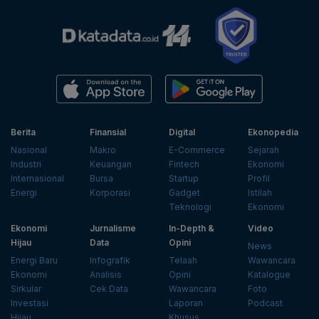
Berita
Finansial
Digital
Ekonopedia
Nasional
Makro
E-Commerce
Sejarah
Industri
Keuangan
Fintech
Ekonomi
Internasional
Bursa
Startup
Profil
Energi
Korporasi
Gadget
Istilah
Teknologi
Ekonomi
Ekonomi
Jurnalisme
In-Depth &
Video
Hijau
Data
Opini
News
Energi Baru
Infografik
Telaah
Wawancara
Ekonomi
Analisis
Opini
Katalogue
Sirkular
Cek Data
Wawancara
Foto
Investasi
Laporan
Podcast
Hijau
Khusus