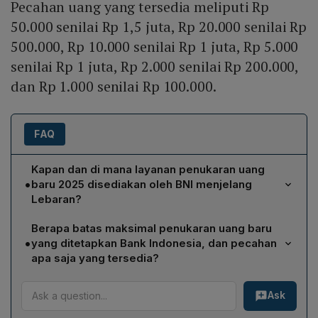
Pecahan uang yang tersedia meliputi Rp
50.000 senilai Rp 1,5 juta, Rp 20.000 senilai Rp
500.000, Rp 10.000 senilai Rp 1 juta, Rp 5.000
senilai Rp 1 juta, Rp 2.000 senilai Rp 200.000,
dan Rp 1.000 senilai Rp 100.000.
FAQ
Kapan dan di mana layanan penukaran uang
•
baru 2025 disediakan oleh BNI menjelang
Lebaran?
BNI membuka layanan penukaran uang baru di 15
Berapa batas maksimal penukaran uang baru
kantor cabang Jabodebek (Jakarta, Bogor, Depok,
•
yang ditetapkan Bank Indonesia, dan pecahan
Bekasi) pada tanggal 24‑27 Maret 2025. Untuk wilayah
apa saja yang tersedia?
di luar Jabodebek, layanan tersedia dari 17‑27 Maret
Bank Indonesia menetapkan batas maksimal penukaran
2025 dengan jam operasional 09.00‑12.00 waktu
Ask
sebesar Rp4,3 juta per nasabah. Pecahan yang dapat
setempat. Nasabah disarankan datang lebih awal untuk
dipilih meliputi: Rp50.000 (senilai Rp1,5 juta), Rp20.000
menghindari antrean panjang.