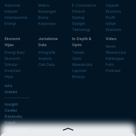
Nasional
Makro
E-Commerce
Sejarah
Industri
Keuangan
Fintech
Ekonomi
Internasional
Bursa
Startup
Profil
Energi
Korporasi
Gadget
Istilah
Teknologi
Ekonomi
Ekonomi
Jurnalisme
In-Depth &
Video
Hijau
Data
Opini
News
Energi Baru
Infografik
Telaah
Wawancara
Ekonomi
Analisis
Opini
Katalogue
Sirkular
Cek Data
Wawancara
Foto
Investasi
Laporan
Podcast
Hijau
Khusus
Info
Indeks
Insight
Center
Databoks
Event
KatadataOto