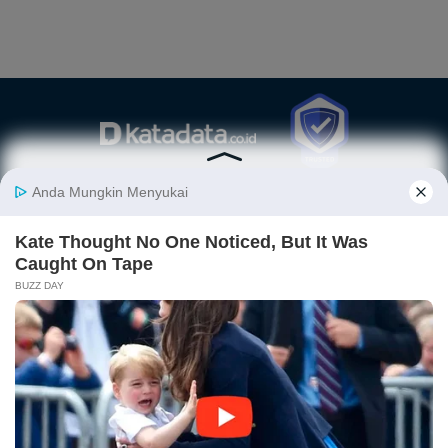
Berita
Finansial
Digital
Ekonopedia
Nasional
Makro
E-Commerce
Sejarah
Industri
Keuangan
Fintech
Ekonomi
Internasional
Bursa
Startup
Profil
Energi
Korporasi
Gadget
Istilah
Teknologi
Ekonomi
Ekonomi
Jurnalisme
In-Depth &
Video
Hijau
Data
Opini
News