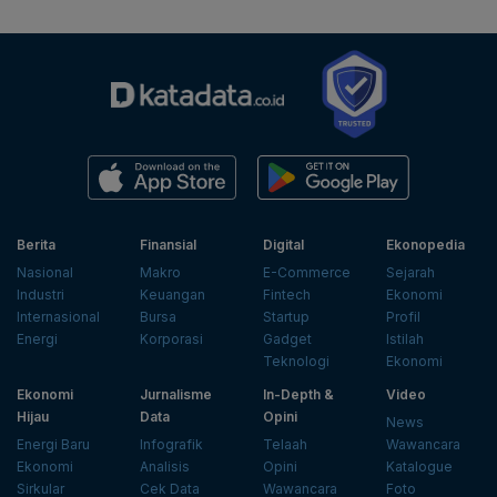
Berita
Finansial
Digital
Ekonopedia
Nasional
Makro
E-Commerce
Sejarah
Industri
Keuangan
Fintech
Ekonomi
Internasional
Bursa
Startup
Profil
Energi
Korporasi
Gadget
Istilah
Teknologi
Ekonomi
Ekonomi
Jurnalisme
In-Depth &
Video
Hijau
Data
Opini
News
Energi Baru
Infografik
Telaah
Wawancara
Ekonomi
Analisis
Opini
Katalogue
Sirkular
Cek Data
Wawancara
Foto