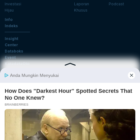
Investasi
Laporan
Podcast
Hijau
Khusus
Info
Indeks
Insight
Center
Databoks
Event
KatadataOto
Langganan Newsletter
Email
Daftar
Ikuti Kami
Tentang Katadata
Advertising
Karier
Pedoman Media Siber
Kebijakan Privasi
Disclaimer
Hubungi Kami