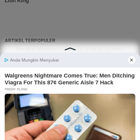
ARTIKEL TERPOPULER
Prediksi Malaysia vs Filipina Lengkap Head to
Head di Piala AFF 2026
Bocoran iPhone 18 Pro dan iPhone 18 Pro Max, Ini
Prediksi Harganya
Prediksi Skor Indonesia vs Vietnam di Piala AFF
2026
Ramalan Shio Agustus 2026 Lengkap, Siapa yang
Paling Beruntung di Bulan Ini?
Prediksi Skor Vietnam vs Kamboja di Piala AFF
2026