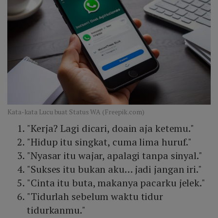
Kata-kata Lucu buat Status WA (Freepik.com)
"Kerja? Lagi dicari, doain aja ketemu."
"Hidup itu singkat, cuma lima huruf."
"Nyasar itu wajar, apalagi tanpa sinyal."
"Sukses itu bukan aku… jadi jangan iri."
"Cinta itu buta, makanya pacarku jelek."
"Tidurlah sebelum waktu tidur
tidurkanmu."