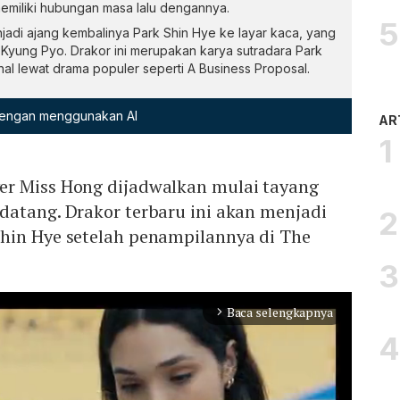
emiliki hubungan masa lalu dengannya.
adi ajang kembalinya Park Shin Hye ke layar kaca, yang
Kyung Pyo. Drakor ini merupakan karya sutradara Park
l lewat drama populer seperti A Business Proposal.
 dengan menggunakan AI
AR
r Miss Hong dijadwalkan mulai tayang
datang. Drakor terbaru ini akan menjadi
hin Hye setelah penampilannya di The
.
Baca selengkapnya
arrow_forward_ios