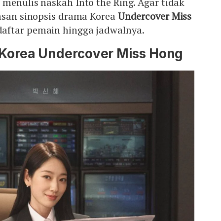
menulis naskah Into the Ring. Agar tidak
lasan sinopsis drama Korea
Undercover Miss
aftar pemain hingga jadwalnya.
 Korea Undercover Miss Hong