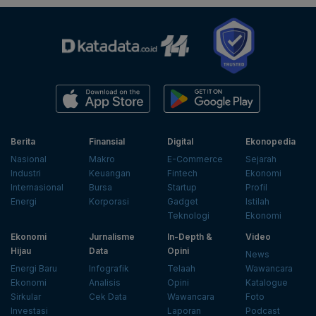
Berita
Finansial
Digital
Ekonopedia
Nasional
Makro
E-Commerce
Sejarah
Industri
Keuangan
Fintech
Ekonomi
Internasional
Bursa
Startup
Profil
Energi
Korporasi
Gadget
Istilah
Teknologi
Ekonomi
Ekonomi
Jurnalisme
In-Depth &
Video
Hijau
Data
Opini
News
Energi Baru
Infografik
Telaah
Wawancara
Ekonomi
Analisis
Opini
Katalogue
Sirkular
Cek Data
Wawancara
Foto
Investasi
Laporan
Podcast