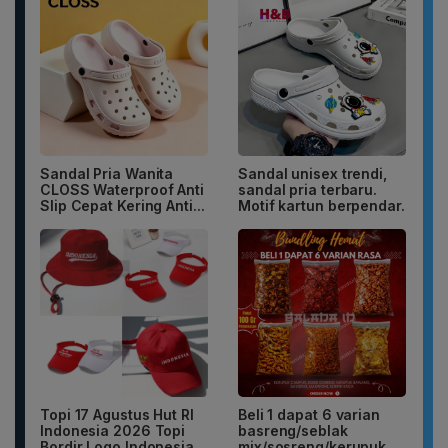
Sandal Pria Wanita
Sandal unisex trendi,
CLOSS Waterproof Anti
sandal pria terbaru.
Slip Cepat Kering Anti...
Motif kartun berpendar.
Topi 17 Agustus Hut RI
Beli 1 dapat 6 varian
Indonesia 2026 Topi
basreng/seblak
Bordir Logo Indonesia
mix/sosreng/kerupuk...