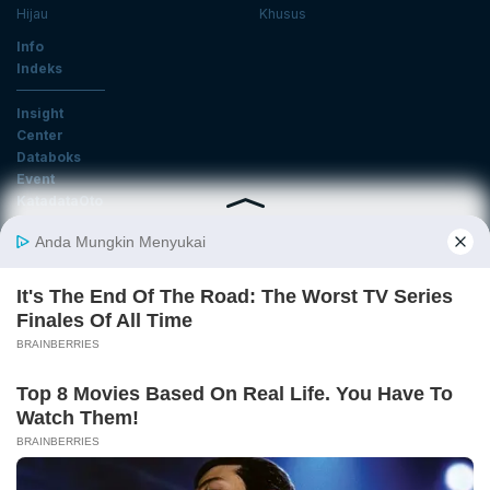
Hijau
Khusus
Info
Indeks
Insight
Center
Databoks
Event
KatadataOto
Langganan Newsletter
Email
Daftar
Ikuti Kami
Tentang Katadata
Advertising
Karier
Pedoman Media Siber
Kebijakan Privasi
Disclaimer
Hubungi Kami