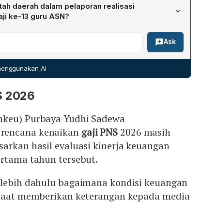
 Rp7,66 triliun, yang dibagi menjadi Rp3,80 triliun untuk
ah daerah dalam pelaporan realisasi
 triliun untuk gaji ke-13 guru ASN daerah.
ji ke-13 guru ASN?
menyampaikan laporan realisasi pembayaran THR dan gaji
Ask
angan melalui Direktorat Jenderal Perimbangan
n ke Direktorat Jenderal Bina Keuangan Daerah
 paling lambat 30 Juni 2026.
 menggunakan AI
S 2026
nkeu) Purbaya Yudhi Sadewa
rencana kenaikan
gaji PNS
2026 masih
arkan hasil evaluasi kinerja keuangan
ertama tahun tersebut.
rlebih dahulu bagaimana kondisi keuangan
 saat memberikan keterangan kepada media