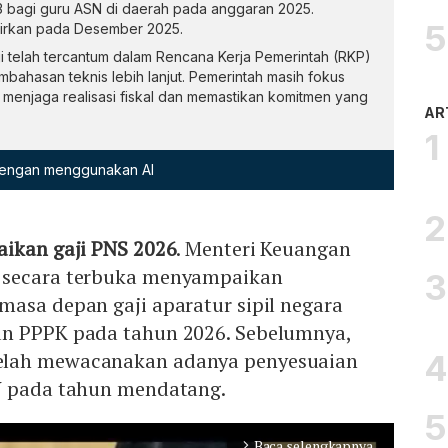
 bagi guru ASN di daerah pada anggaran 2025.
airkan pada Desember 2025.
i telah tercantum dalam Rencana Kerja Pemerintah (RKP)
bahasan teknis lebih lanjut. Pemerintah masih fokus
menjaga realisasi fiskal dan memastikan komitmen yang
AR
 dengan menggunakan AI
aikan gaji PNS 2026
. Menteri Keuangan
 secara terbuka menyampaikan
asa depan gaji aparatur sipil negara
un PPPK pada tahun 2026. Sebelumnya,
elah mewacanakan adanya penyesuaian
N pada tahun mendatang.
Baca selengkapnya
arrow_forward_ios