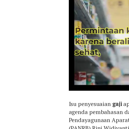
Isu penyesuaian
gaji
ap
agenda pembahasan da
Pendayagunaan Aparatu
(PANRB) Rini Widiyanti