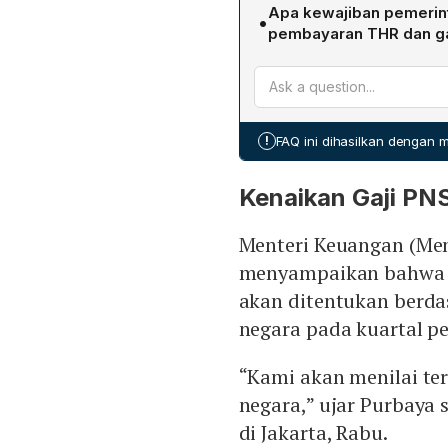
Total tambahan DAU sebesar
Apa kewajiban pemerint
•
pembayaran THR dan Rp3,86
pembayaran THR dan ga
Pemerintah daerah wajib 
ke-13 kepada Menteri Keu
Keuangan, dengan tembusa
Kementerian Dalam Negeri,
!
FAQ ini dihasilkan dengan
Kenaikan Gaji PN
Menteri Keuangan (Me
menyampaikan bahwa 
akan ditentukan berdas
negara pada kuartal p
“Kami akan menilai te
negara,” ujar Purbaya
di Jakarta, Rabu.