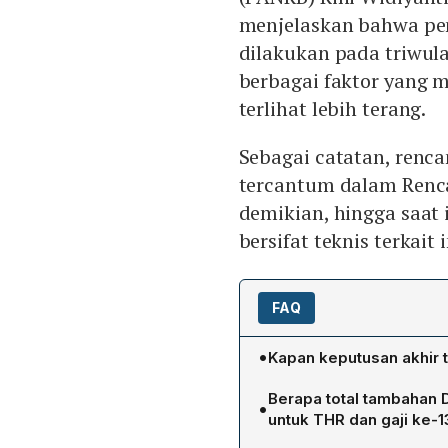
menjelaskan bahwa pem
dilakukan pada triwula
berbagai faktor yang 
terlihat lebih terang.
Sebagai catatan, renc
tercantum dalam Renca
demikian, hingga saat
bersifat teknis terkait
FAQ
•
Kapan keputusan akhir 
Keputusan akhir akan dite
Berapa total tambahan 
•
kuartal pertama tahun 202
untuk THR dan gaji ke-
pada triwulan kedua tahun