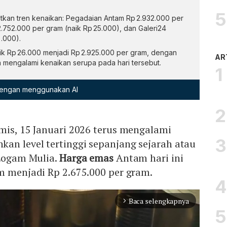
jutkan tren kenaikan: Pegadaian Antam Rp 2.932.000 per
2.752.000 per gram (naik Rp 25.000), dan Galeri24
.000).
ik Rp 26.000 menjadi Rp 2.925.000 per gram, dengan
AR
a mengalami kenaikan serupa pada hari tersebut.
 dengan menggunakan AI
mis, 15 Januari 2026 terus mengalami
an level tertinggi sepanjang sejarah atau
 Logam Mulia.
Harga emas
Antam hari ini
m menjadi Rp 2.675.000 per gram.
Baca selengkapnya
arrow_forward_ios