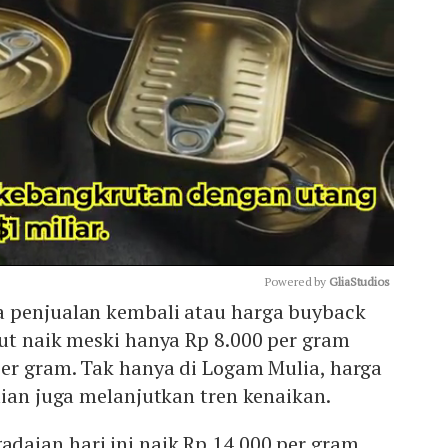
Powered by 
GliaStudios
 penjualan kembali atau harga buyback
ut naik meski hanya Rp 8.000 per gram
Mute
per gram. Tak hanya di Logam Mulia, harga
aian juga melanjutkan tren kenaikan.
adaian hari ini naik Rp 14.000 per gram