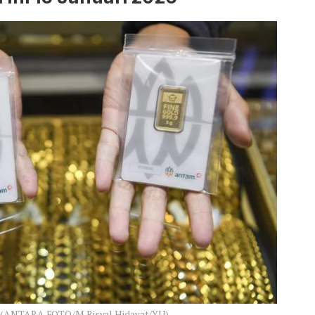
n (ANTARA FOTO/M Risyal Hidayat/YU)