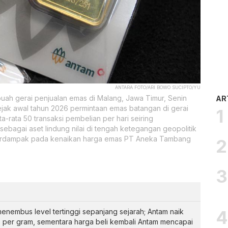
ANTARA FOTO/ARI BOWO SUCIPTO/YU
ah gerai penjualan emas di Malang, Jawa Timur, Senin
AR
jak awal tahun 2026 permintaan emas batangan di gerai
a-rata 50 transaksi pembelian per hari seiring
ebagai aset lindung nilai di tengah ketegangan geopolitik
 berdampak pada kenaikan harga emas PT Aneka Tambang
 menembus level tertinggi sepanjang sejarah; Antam naik
0 per gram, sementara harga beli kembali Antam mencapai