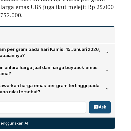
Harga emas UBS juga ikut melejit Rp 25.000
.752.000.
m per gram pada hari Kamis, 15 Januari 2026,
capaiannya?
Januari 2026 naik menjadi Rp 2.675.000 per gram.
 antara harga jual dan harga buyback emas
apainya level tertinggi sepanjang sejarah (all‑time high)
sama?
 Mulia.
a hari itu adalah Rp 2.675.000 per gram, sedangkan
nawarkan harga emas per gram tertinggi pada
kembali) hanya Rp 2.521.000 per gram. Selisihnya
apa nilai tersebut?
am, menunjukkan bahwa harga jual tetap lebih tinggi
 Antam Pegadaian menawarkan harga tertinggi, yaitu
 kembali.
Ask
ga ini lebih tinggi dibandingkan UBS (Rp 2.752.000),
an Antam Mulia Retro (Rp 2.925.000).
 menggunakan AI