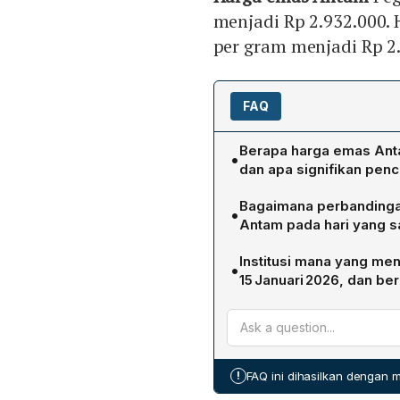
menjadi Rp 2.932.000. 
per gram menjadi Rp 2
FAQ
Berapa harga emas Anta
•
dan apa signifikan pen
Harga emas Antam pada 15 
Bagaimana perbandingan
•
Kenaikan ini menandai terc
Antam pada hari yang 
bagi emas Antam di Logam
Harga jual emas Antam pad
Institusi mana yang me
•
harga buyback (penjualan 
15 Januari 2026, dan ber
sebesar Rp 154.000 per gr
Pegadaian melalui layanan
daripada harga penukaran
Rp 2.932.000 per gram. Har
Galeri24 (Rp 2.692.000), d
!
FAQ ini dihasilkan dengan