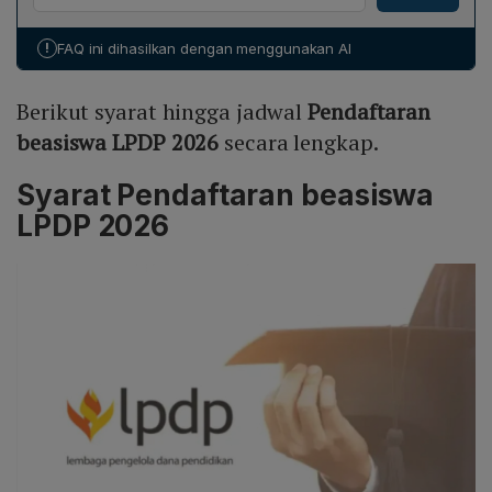
berlangsung 24 Februari–12 Maret, dengan
memenuhi seluruh persyaratan doktor. Pelamar harus
pengumuman hasil pada 13 Maret. Pengajuan sanggah
melampirkan dokumen relevan seperti surat
!
FAQ ini dihasilkan dengan menggunakan AI
dapat dilakukan 14–17 Maret, dan hasil sanggah
pernyataan promotor (bagi doktor), transkrip nilai, serta
diumumkan 10 April. Bakat skolastik berlangsung 15–28
hasil penyetaraan ijazah bila lulusan luar negeri. Tidak
Berikut syarat hingga jadwal
Pendaftaran
April, hasil diumumkan 30 April. Seleksi substansi
boleh mendaftar pada jenjang yang sama dengan gelar
berlangsung 4 Mei–12 Juni, dengan pengumuman akhir
beasiswa LPDP 2026
secara lengkap.
yang sudah dimiliki.
22 Juni. Perkuliahan dapat dimulai paling cepat Juli
2026.
Syarat Pendaftaran beasiswa
LPDP 2026