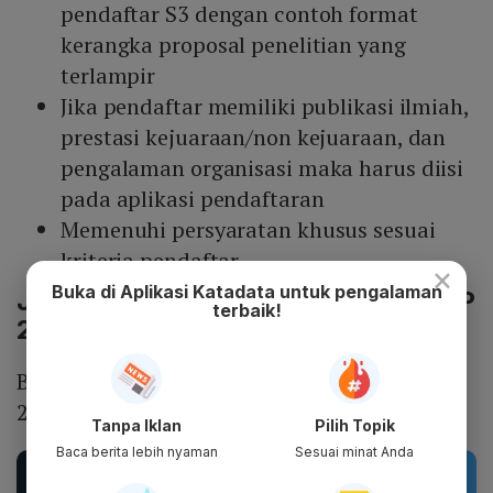
pendaftar S3 dengan contoh format
kerangka proposal penelitian yang
terlampir
Jika pendaftar memiliki publikasi ilmiah,
prestasi kejuaraan/non kejuaraan, dan
pengalaman organisasi maka harus diisi
pada aplikasi pendaftaran
Memenuhi persyaratan khusus sesuai
kriteria pendaftar
×
Buka di Aplikasi Katadata untuk pengalaman
Jadwal Pendaftaran beasiswa LPDP
terbaik!
2026
Berikut jadwal pendaftaran beasiswa LPDP
2026 secara lengkap:
Tanpa Iklan
Pilih Topik
Baca berita lebih nyaman
Sesuai minat Anda
Rekomendasi Produk