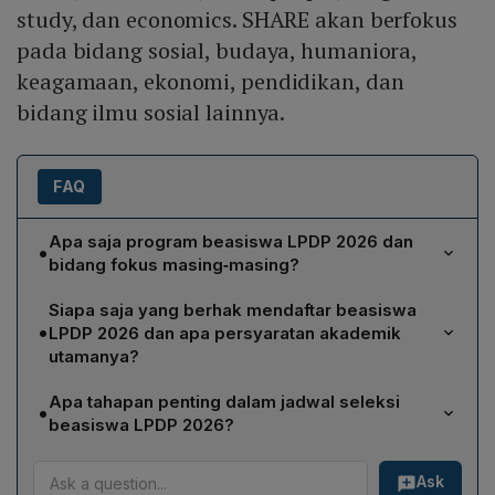
study, dan economics. SHARE akan berfokus
pada bidang sosial, budaya, humaniora,
keagamaan, ekonomi, pendidikan, dan
bidang ilmu sosial lainnya.
FAQ
Apa saja program beasiswa LPDP 2026 dan
•
bidang fokus masing‑masing?
LPDP 2026 membuka dua program utama. Program
Siapa saja yang berhak mendaftar beasiswa
pertama adalah STEM Industri Strategis yang
•
LPDP 2026 dan apa persyaratan akademik
menitikberatkan pada bidang kesehatan, ketahanan
utamanya?
pangan, digitalisasi hilirisasi, energi, dan sains. Program
Pendaftar harus berstatus Warga Negara Indonesia
kedua disebut SHARE (social, humanities, art of people,
Apa tahapan penting dalam jadwal seleksi
•
(WNI). Untuk jenjang magister, wajib menyelesa untuk
religious study, and economics) yang mencakup
beasiswa LPDP 2026?
jenjang doktor, harus telah menyelesaikan S2, dokter
bidang sosial, budaya, humaniora, keagamaan,
Jadwal seleksi dimulai dengan pendaftaran 22 Januari–
spesialis/subspesialis, atau D41 langsung doktor
ekonomi, pendidikan, dan ilmu sosial lainnya.
Ask
23 Februari 2026. Selanjutnya seleksi administrasi
dengan LoA Unconditional dari universitas tujuan serta