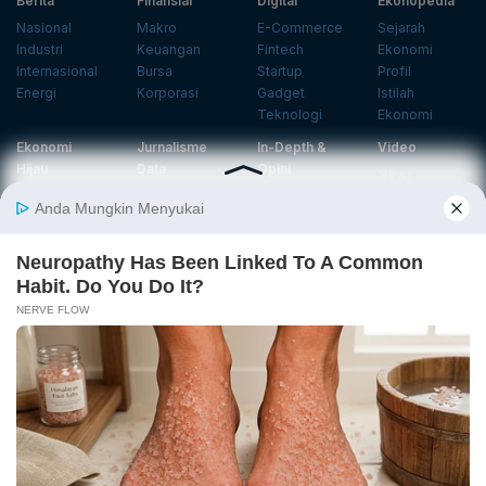
Berita
Finansial
Digital
Ekonopedia
Nasional
Makro
E-Commerce
Sejarah
Industri
Keuangan
Fintech
Ekonomi
Internasional
Bursa
Startup
Profil
Energi
Korporasi
Gadget
Istilah
Teknologi
Ekonomi
Ekonomi
Jurnalisme
In-Depth &
Video
Hijau
Data
Opini
News
Energi Baru
Infografik
Telaah
Wawancara
Ekonomi
Analisis
Opini
Katalogue
Sirkular
Cek Data
Wawancara
Foto
Investasi
Laporan
Podcast
Hijau
Khusus
Info
Indeks
Insight
Center
Databoks
Event
KatadataOto