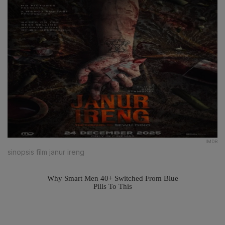
IMDB
sinopsis film janur ireng