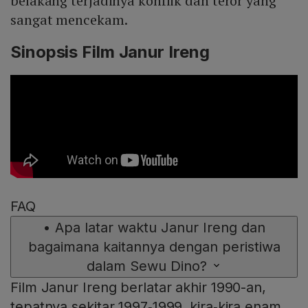
belakang terjadinya konflik dan teror yang
sangat mencekam.
Sinopsis Film Janur Ireng
FAQ
•
Apa latar waktu Janur Ireng dan
bagaimana kaitannya dengan peristiwa
dalam Sewu Dino?
Film Janur Ireng berlatar akhir 1990-an,
tepatnya sekitar 1997‑1999, kira‑kira enam