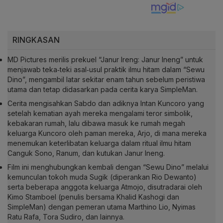
RINGKASAN
MD Pictures merilis prekuel “Janur Ireng: Janur Ineng” untuk
menjawab teka‑teki asal‑usul praktik ilmu hitam dalam “Sewu
Dino”, mengambil latar sekitar enam tahun sebelum peristiwa
utama dan tetap didasarkan pada cerita karya SimpleMan.
Cerita mengisahkan Sabdo dan adiknya Intan Kuncoro yang
setelah kematian ayah mereka mengalami teror simbolik,
kebakaran rumah, lalu dibawa masuk ke rumah megah
keluarga Kuncoro oleh paman mereka, Arjo, di mana mereka
menemukan keterlibatan keluarga dalam ritual ilmu hitam
Canguk Sono, Ranum, dan kutukan Janur Ineng.
Film ini menghubungkan kembali dengan “Sewu Dino” melalui
kemunculan tokoh muda Sugik (diperankan Rio Dewanto)
serta beberapa anggota keluarga Atmojo, disutradarai oleh
Kimo Stamboel (penulis bersama Khalid Kashogi dan
SimpleMan) dengan pemeran utama Marthino Lio, Nyimas
Ratu Rafa, Tora Sudiro, dan lainnya.