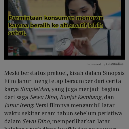
Powered by 
GliaStudios
Meski berstatus prekuel, kisah dalam Sinopsis
Mute
Film Janur Ineng tetap bersumber dari cerita
karya
SimpleMan
, yang juga menjadi bagian
dari saga
Sewu Dino
,
Ranjat Kembang
, dan
Janur Ireng
. Versi filmnya mengambil latar
waktu sekitar enam tahun sebelum peristiwa
dalam
Sewu Dino
, memperlihatkan latar