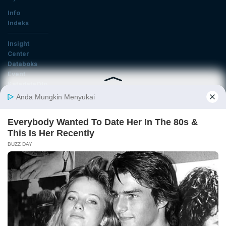
Info
Indeks
Insight
Center
Databoks
Event
KatadataOto
Langganan Newsletter
Email
Daftar
Ikuti Kami
Tentang Katadata
Advertising
Karier
Pedoman Media Siber
Kebijakan Privasi
Disclaimer
Hubungi Kami
©2026 Katadata. Hak cipta dilindungi Undang-undang.