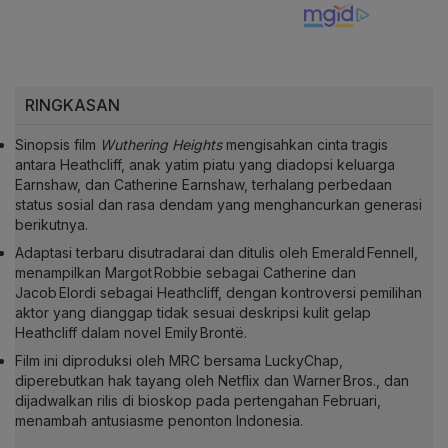
RINGKASAN
Sinopsis film
Wuthering Heights
mengisahkan cinta tragis
antara Heathcliff, anak yatim piatu yang diadopsi keluarga
Earnshaw, dan Catherine Earnshaw, terhalang perbedaan
status sosial dan rasa dendam yang menghancurkan generasi
berikutnya.
Adaptasi terbaru disutradarai dan ditulis oleh Emerald Fennell,
menampilkan Margot Robbie sebagai Catherine dan
Jacob Elordi sebagai Heathcliff, dengan kontroversi pemilihan
aktor yang dianggap tidak sesuai deskripsi kulit gelap
Heathcliff dalam novel Emily Brontë.
Film ini diproduksi oleh MRC bersama LuckyChap,
diperebutkan hak tayang oleh Netflix dan Warner Bros., dan
dijadwalkan rilis di bioskop pada pertengahan Februari,
menambah antusiasme penonton Indonesia.