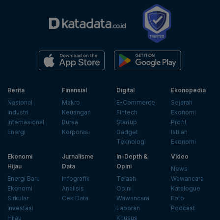
Berita
Finansial
Digital
Ekonopedia
Nasional
Makro
E-Commerce
Sejarah
Industri
Keuangan
Fintech
Ekonomi
Internasional
Bursa
Startup
Profil
Energi
Korporasi
Gadget
Istilah
Teknologi
Ekonomi
Ekonomi
Jurnalisme
In-Depth &
Video
Hijau
Data
Opini
News
Energi Baru
Infografik
Telaah
Wawancara
Ekonomi
Analisis
Opini
Katalogue
Sirkular
Cek Data
Wawancara
Foto
Investasi
Laporan
Podcast
Hijau
Khusus