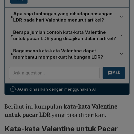
Apa saja tantangan yang dihadapi pasangan
•
LDR pada hari Valentine menurut artikel?
Pasangan LDR biasanya tidak dapat merayakan
Berapa jumlah contoh kata‑kata Valentine
•
Valentine bersama secara fisik karena jarak yang
untuk pacar LDR yang disajikan dalam artikel?
memisahkan, sehingga mereka harus mencari cara
Artikel tersebut menyajikan lima puluh (50) contoh
alternatif, seperti mengirimkan kata‑kata romantis, untuk
Bagaimana kata‑kata Valentine dapat
•
kata‑kata Valentine yang dirancang khusus untuk
mengekspresikan rasa rindu dan memperkuat ikatan
membantu memperkuat hubungan LDR?
pasangan yang menjalani hubungan jarak jauh,
emosional.
Kata‑kata Valentine menyalurkan perasaan cinta dan
mencakup variasi ungkapan rasa cinta, rindu, dan
Ask
rindu secara verbal, menegaskan komitmen meski
harapan bertemu kembali.
terpisah ruang, serta menciptakan ikatan emosional
yang lebih kuat. Ungkapan tersebut juga memberi
!
FAQ ini dihasilkan dengan menggunakan AI
semangat, mengurangi rasa kesepian, dan menjaga
keintiman hingga pertemuan fisik terwujud.
Berikut ini kumpulan
kata-kata Valentine
untuk pacar LDR
yang bisa diberikan.
Kata-kata Valentine untuk Pacar