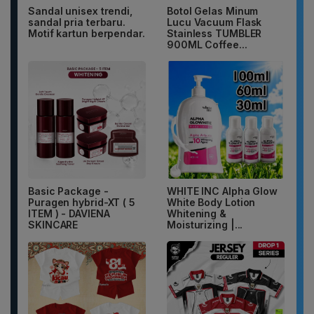
Sandal unisex trendi,
Botol Gelas Minum
sandal pria terbaru.
Lucu Vacuum Flask
Motif kartun berpendar.
Stainless TUMBLER
900ML Coffee...
Basic Package -
WHITE INC Alpha Glow
Puragen hybrid-XT ( 5
White Body Lotion
ITEM ) - DAVIENA
Whitening &
SKINCARE
Moisturizing |...