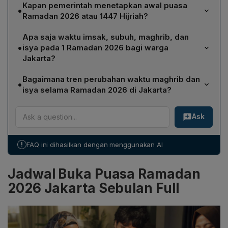
Kapan pemerintah menetapkan awal puasa
•
Ramadan 2026 atau 1447 Hijriah?
Pemerintah menetapkan bahwa puasa Ramadan 2026
Apa saja waktu imsak, subuh, maghrib, dan
atau 1447 Hijriah dimulai pada hari Kamis, 19 Februari
•
isya pada 1 Ramadan 2026 bagi warga
2026 melalui sidang isbat.
Jakarta?
Pada 1 Ramadan 2026 di Jakarta, waktu imsak adalah
Bagaimana tren perubahan waktu maghrib dan
•
04:31, subuh 04:41, maghrib 18:18, dan isya 19:28.
isya selama Ramadan 2026 di Jakarta?
Selama Ramadan 2026, waktu maghrib menurun secara
Ask
bertahap dari 18:18 pada 1 Ramadan menjadi 18:07
pada 30 Ramadan. Waktu isya juga berkurang, dari
19:28 pada hari pertama menjadi 19:15 pada hari
!
FAQ ini dihasilkan dengan menggunakan AI
terakhir, menunjukkan pergeseran kira‑kira satu menit
lebih awal setiap minggunya.
Jadwal Buka Puasa Ramadan
2026 Jakarta Sebulan Full