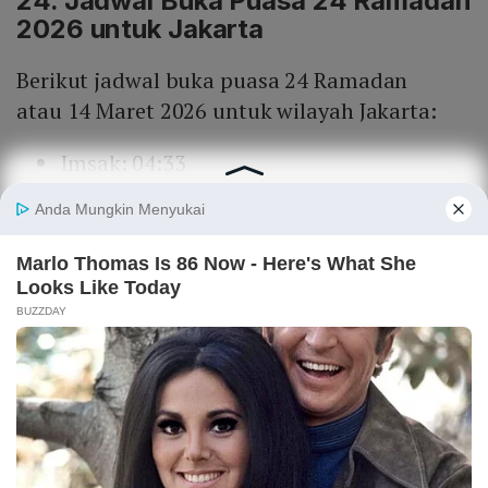
24. Jadwal Buka Puasa 24 Ramadan
2026 untuk Jakarta
Berikut jadwal buka puasa 24 Ramadan
atau 14 Maret 2026 untuk wilayah Jakarta:
Imsak: 04:33
Subuh: 04:43
Terbit: 05:54
Duha: 06:21
Zuhur: 12:05
Ashar: 15:11
Magrib: 18:09
Isya: 19:18
25. Jadwal Buka Puasa 25 Ramadan
2026 untuk Jakarta