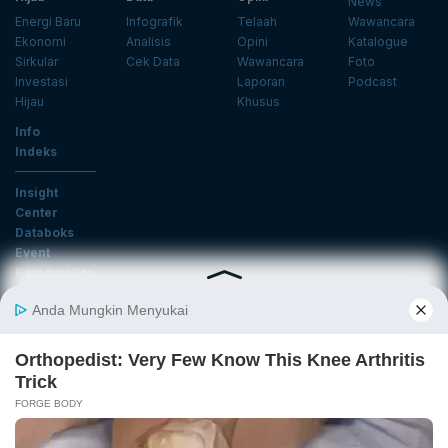
News
Energi Baru
Infografik
Telaah
Wawancara
Ekonomi
Analisis
Opini
Katalogue
Sirkular
Cek Data
Wawancara
Foto
Investasi
Laporan
Podcast
Hijau
Khusus
Info
Indeks
Insight
Center
Databoks
Event
KatadataOto
Langganan Newsletter
Email
Daftar
Ikuti Kami