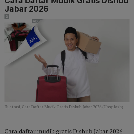
Cara Daftar Mudik Gratis Dishub
Bogor‑Pelabuhan Ratu (200 tiket),
Jabar 2026
Bandung‑Yogyakarta tambahan (48 tiket),
X
Bandung‑Wonogiri (192 tiket), Bandung‑Solo tambahan
(144 tiket), Bandung‑Sem48 tiket), serta
Bandung‑Sragen (48 tiket).
Ilustrasi, Cara Daftar Mudik Gratis Dishub Jabar 2026 (Unsplash)
Cara daftar mudik gratis Dishub Jabar 2026