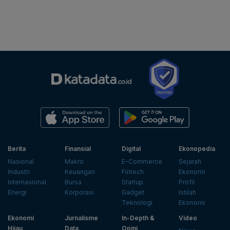
Berita
Finansial
Digital
Ekonopedia
Nasional
Makro
E-Commerce
Sejarah
Industri
Keuangan
Fintech
Ekonomi
Internasional
Bursa
Startup
Profil
Energi
Korporasi
Gadget
Istilah
Teknologi
Ekonomi
Ekonomi
Jurnalisme
In-Depth &
Video
Hijau
Data
Opini