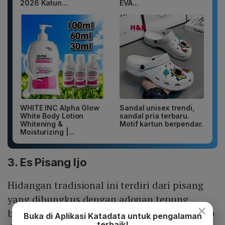
2026 Katun...
EVA...
WHITE INC Alpha Glow
Sandal unisex trendi,
White Body Lotion
sandal pria terbaru.
Whitening &
Motif kartun berpendar.
Moisturizing |...
3. Es Pisang Ijo
Hidangan tradisional ini terdiri dari pisang
yang dibungkus dengan adonan tepung
×
berwarna hijau. Kesegarannya makin lengkap
Buka di Aplikasi Katadata untuk pengalaman
terbaik!