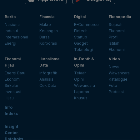
Berita
Finansial
Digital
Ekonopedia
Nasional
Makro
E-Commerce
Sejarah
Industri
Keuangan
Fintech
Ekonomi
Internasional
Bursa
Startup
Profil
Energi
Korporasi
Gadget
Istilah
Teknologi
Ekonomi
Ekonomi
Jurnalisme
In-Depth &
Video
Hijau
Data
Opini
News
Energi Baru
Infografik
Telaah
Wawancara
Ekonomi
Analisis
Opini
Katalogue
Sirkular
Cek Data
Wawancara
Foto
Investasi
Laporan
Podcast
Hijau
Khusus
Info
Indeks
Insight
Center
Databoks