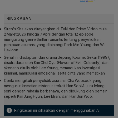
RINGKASAN
Siren's Kiss akan ditayangkan di TvN dan Prime Video mulai
2 Maret 2026 hingga 7 April dengan total 12 episode,
mengusung genre thriller romantis tentang penyelidikan
penipuan asuransi yang dibintangi Park Min Young dan Wi
Ha Joon.
Serial ini diadaptasi dari drama Jepang Koori no Sekai (1999),
disutradarai oleh Kim Chul Gyu (Flower of Evil, Celebrity) dan
skenario ditulis oleh Lee Young, memadukan investigasi
kriminal, manipulasi emosional, serta cinta yang mematikan.
Cerita mengikuti penyelidik asuransi Cha Wooseok yang
mengusut kematian misterius terkait Han Seol A, juru lelang
seni dengan rahasia berbahaya, dan didukung oleh pemain
seperti Kim Jung Hyun, Lee Elijah, dan Han Jun Woo.
!
Ringkasan ini dihasilkan dengan menggunakan AI