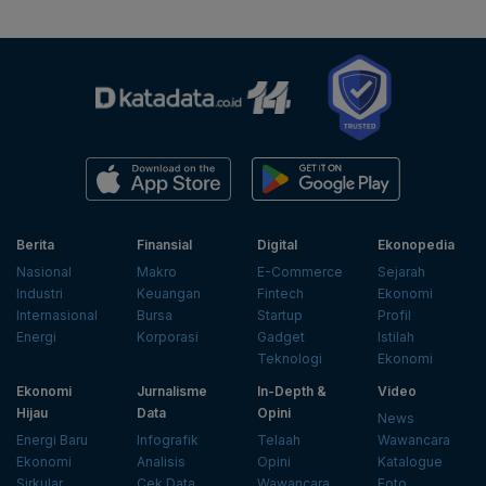
Berita
Finansial
Digital
Ekonopedia
Nasional
Makro
E-Commerce
Sejarah
Industri
Keuangan
Fintech
Ekonomi
Internasional
Bursa
Startup
Profil
Energi
Korporasi
Gadget
Istilah
Teknologi
Ekonomi
Ekonomi
Jurnalisme
In-Depth &
Video
Hijau
Data
Opini
News
Energi Baru
Infografik
Telaah
Wawancara
Ekonomi
Analisis
Opini
Katalogue
Sirkular
Cek Data
Wawancara
Foto