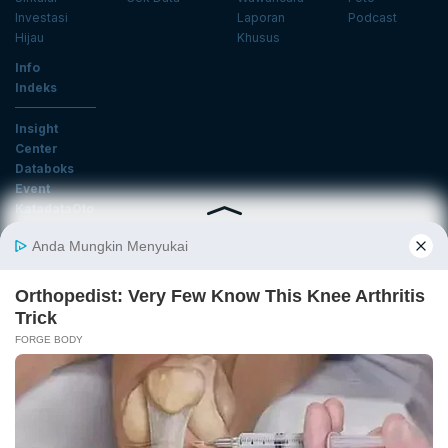
Investasi
Laporan
Podcast
Hijau
Khusus
Info
Indeks
Insight
Center
Databoks
Event
KatadataOto
Langganan Newsletter
Email
Daftar
Ikuti Kami
Tentang Katadata
Advertising
Karier
Pedoman Media Siber