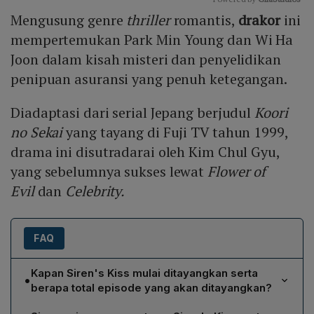
Mengusung genre
thriller
romantis,
drakor
ini
Mute
mempertemukan Park Min Young dan Wi Ha
Joon dalam kisah misteri dan penyelidikan
penipuan asuransi yang penuh ketegangan.
Diadaptasi dari serial Jepang berjudul
Koori
no Sekai
yang tayang di Fuji TV tahun 1999,
drama ini disutradarai oleh Kim Chul Gyu,
yang sebelumnya sukses lewat
Flower of
Evil
dan
Celebrity.
FAQ
Kapan Siren's Kiss mulai ditayangkan serta
•
berapa total episode yang akan ditayangkan?
Siren's Kiss akan mulai ditayangkan di TvN dan Prime