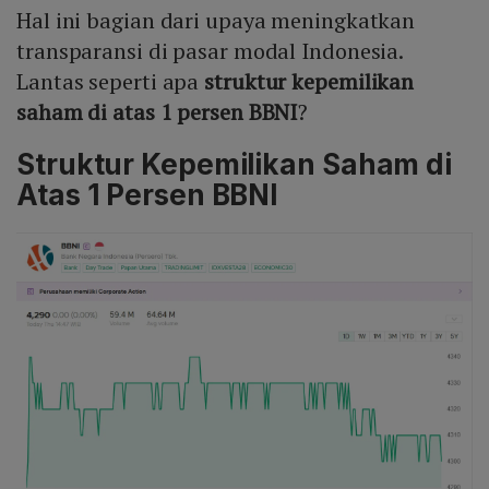
Hal ini bagian dari upaya meningkatkan
modal, memperkuat kepercayaan, integritas, serta
memastikan perdagangan yang teratur, wajar, dan
transparansi di pasar modal Indonesia.
efisien sesuai dengan Global Best Practice.
Lantas seperti apa
struktur kepemilikan
saham di atas 1 persen BBNI
?
Struktur Kepemilikan Saham di
Atas 1 Persen BBNI