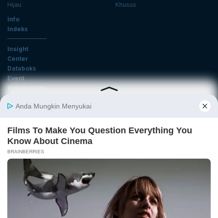
Hijau
Khusus
Info
Indeks
Insight
Center
Databoks
Event
KatadataOto
Langganan Newsletter
Email
Daftar
Ikuti Kami
Tentang Katadata
Advertising
Karier
Pedoman Media Siber
Kebijakan Privasi
Disclaimer
Hubungi Kami