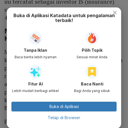
ini tercatat sebagai investor IS (insurance)
saham BBNI sebesar 1,17 persen atau
×
Buka di Aplikasi Katadata untuk pengalaman
437.132.900.
terbaik!
Mengapa Informasi Struktur
Kepemilikan Saham Penting?
Tanpa Iklan
Pilih Topik
Mengapa informasi mengenai struktur
Baca berita lebih nyaman
Sesuai minat Anda
kepemilikan saham di atas 1 persen BBNI dan
perusahaan lain penting? Melansir laman
resmi BEI, informasi kepemilikan saham di
atas 1 persen merupakan bagian dari upaya
Fitur AI
Baca Nanti
peningkatan kualitas keterbukaan data
Lebih mudah berbagi artikel
Bagi Anda yang sibuk
kepemilikan saham perusahaan tercatat di
Buka di Aplikasi
BEI.
Tetap di Browser
Penyajian informasi ini dilakukan secara