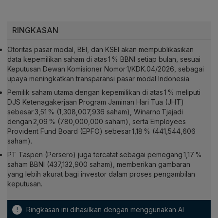
RINGKASAN
Otoritas pasar modal, BEI, dan KSEI akan mempublikasikan
data kepemilikan saham di atas 1 % BBNI setiap bulan, sesuai
Keputusan Dewan Komisioner Nomor 1/KDK.04/2026, sebagai
upaya meningkatkan transparansi pasar modal Indonesia.
Pemilik saham utama dengan kepemilikan di atas 1 % meliputi
DJS Ketenagakerjaan Program Jaminan Hari Tua (JHT)
sebesar 3,51 % (1,308,007,936 saham), Winarno Tjajadi
dengan 2,09 % (780,000,000 saham), serta Employees
Provident Fund Board (EPFO) sebesar 1,18 % (441,544,606
saham).
PT Taspen (Persero) juga tercatat sebagai pemegang 1,17 %
saham BBNI (437,132,900 saham), memberikan gambaran
yang lebih akurat bagi investor dalam proses pengambilan
keputusan.
!
Ringkasan ini dihasilkan dengan menggunakan AI