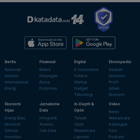
Berita
Finansial
Digital
Ekonopedia
Nasional
Makro
E-Commerce
Sejarah
Industri
Keuangan
Fintech
Ekonomi
Internasional
Bursa
Startup
Profil
Energi
Korporasi
Gadget
Istilah
Teknologi
Ekonomi
Ekonomi
Jurnalisme
In-Depth &
Video
Hijau
Data
Opini
News
Energi Baru
Infografik
Telaah
Wawancara
Ekonomi
Analisis
Opini
Katalogue
Sirkular
Cek Data
Wawancara
Foto
Investasi
Laporan
Podcast