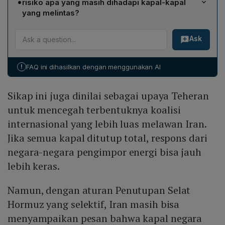
•
risiko apa yang masih dihadapi kapal-kapal
langsung memicu kekhawatiran pasokan. Pada 9 Maret
Iran. Selat tetap terbuka bagi negara lain asalkan tidak
yang melintas?
harga minyak mentah sempat naik ke US$119,50 per
berafiliasi dengan pihak‑pihak tersebut.
Risiko keamanan tetap tinggi karena setidaknya 16
barel, kemudian turun dan kembali stabil di sekitar
Ask
kapal di sekitar Teluk dan Selat Hormuz telah diserang
US$100,52. Jika Iran mengizinkan tanker berlayar
sejak konflik dimulai pada 28 Februari. Beberapa kapal,
hanya bila transaksi dilakukan dalam yuan, hal itu juga
termasuk dua tanker LPG India, berhasil melintas
menandakan upaya mengurangi dominasi dolar AS
!
FAQ ini dihasilkan dengan menggunakan AI
dengan aman, namun banyak operator memilih
dalam perdagangan energi, yang menambah volatilitas
menghindari rute karena ancaman serangan, bukan
pasar.
Sikap ini juga dinilai sebagai upaya Teheran
karena penutupan total. Kondisi ini menunjukkan bahwa
meski akses selektif, pelayaran di wilayah tersebut jauh
untuk mencegah terbentuknya koalisi
dari aman.
internasional yang lebih luas melawan Iran.
Jika semua kapal ditutup total, respons dari
negara-negara pengimpor energi bisa jauh
lebih keras.
Namun, dengan aturan Penutupan Selat
Hormuz yang selektif, Iran masih bisa
menyampaikan pesan bahwa kapal negara