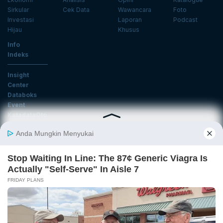
Sirkular
Cek Data
Wawancara
Foto
Investasi
Laporan
Podcast
Hijau
Khusus
Info
Indeks
Insight
Center
Databoks
Event
KatadataOto
Langganan Newsletter
Email
Daftar
Ikuti Kami