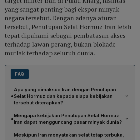
target militer Iran di Pulau Kharg, fasilitas
yang sangat penting bagi ekspor minyak
negara tersebut. Dengan adanya aturan
tersebut, Penutupan Selat Hormuz Iran lebih
tepat dipahami sebagai pembatasan akses
terhadap lawan perang, bukan blokade
mutlak terhadap seluruh dunia.
FAQ
Apa yang dimaksud Iran dengan Penutupan
•
Selat Hormuz dan kepada siapa kebijakan
tersebut diterapkan?
Penutupan Selat Hormuz yang diumumkan oleh Menteri
Mengapa kebijakan Penutupan Selat Hormuz
•
Luar Negeri Abbas Araghchi bukan blokade total,
Iran dapat mengguncang pasar minyak dunia?
melainkan pembatasan akses bagi kapal tanker dan
Selat Hormuz menyampaikan sekitar satu per lima
kapal dagang milik Amerika Serikat, Israel, serta
Meskipun Iran menyatakan selat tetap terbuka,
produksi minyak dunia; gangguan apa pun di jalur ini
negara‑negara sekutu yang dianggap ikut menyerang