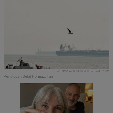
ANTARA/ANADOLU/FATEMEH BAHRAMI/PY/AM
Penutupan Selat Hormuz, Iran