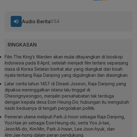
Audio Berita
0:54
RINGKASAN
Film
The King’s Warden
akan mulai ditayangkan di bioskop
Indonesia pada 8 April, setelah menjadi film terlaris sepanjang
masa di Korea Selatan berkat alur yang diangkat dari kisah
nyata tentang Raja Danjong yang digulingkan dan diasingkan.
Latar cerita tahun 1457 di Dinasti Joseon, Raja Danjong yang
dipaksa meninggalkan istana lalu tinggal di
Cheongnyeongpo, menjalin persahabatan tak terduga
dengan kepala desa Eom Heung‑Do; hubungan itu mengubah
nasib keduanya di tengah pergolakan politik.
Pemeran utama meliputi Park Ji‑hoon sebagai Raja Danjong,
Yoo Hae‑jin sebagai Eom Heung‑do, serta Yoo Ji‑tae,
Jeon Mi‑do, Kim Min, Park Ji‑hwan, Lee Joon‑hyuk, dan
Ahn Jae‑hong dalam peran pendukung.