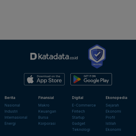
Berita
Finansial
Digital
Ekonopedia
Nasional
Makro
E-Commerce
Sejarah
Industri
Keuangan
Fintech
Ekonomi
Internasional
Bursa
Startup
Profil
Energi
Korporasi
Gadget
Istilah
Teknologi
Ekonomi