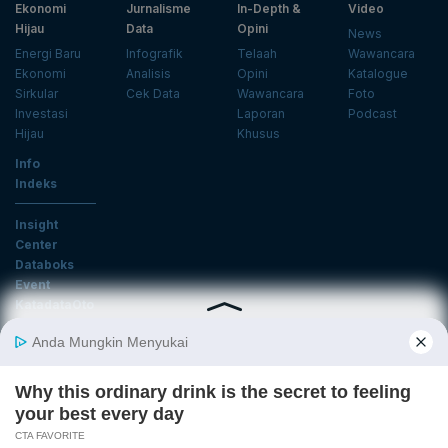
Ekonomi
Jurnalisme
In-Depth &
Video
Hijau
Data
Opini
News
Energi Baru
Infografik
Telaah
Wawancara
Ekonomi
Analisis
Opini
Katalogue
Sirkular
Cek Data
Wawancara
Foto
Investasi
Laporan
Podcast
Hijau
Khusus
Info
Indeks
Insight
Center
Databoks
Event
KatadataOto
Langganan Newsletter
Email
Daftar
Ikuti Kami