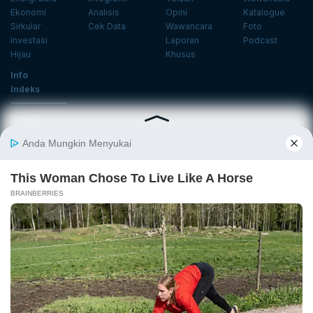
Ekonomi
Analisis
Opini
Katalogue
Sirkular
Cek Data
Wawancara
Foto
Investasi
Laporan
Podcast
Hijau
Khusus
Info
Indeks
Insight
Center
Databoks
Event
KatadataOto
Langganan Newsletter
Email
Daftar
Ikuti Kami