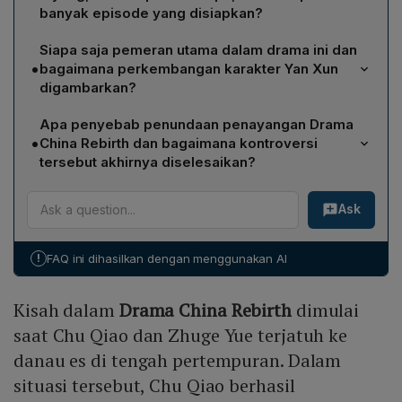
banyak episode yang disiapkan?
Drama China Rebirth dijadwalkan tayang pada tahun
Siapa saja pemeran utama dalam drama ini dan
2026. Penayangan akan dilakukan secara streaming di
•
bagaimana perkembangan karakter Yan Xun
platform WeTV, Viki, dan iQIYI, dengan total sekitar 40
digambarkan?
episode.
Huangyang Tian Tian memerankan tokoh utama Chu
Apa penyebab penundaan penayangan Drama
Qiao, Li Yunrui berperan sebagai Zhuge Yue, dan
•
China Rebirth dan bagaimana kontroversi
Zhang Kangle memainkan Yan Xun. Yan Xun awalnya
tersebut akhirnya diselesaikan?
digambarkan sebagai idealis yang memperjuangkan
Penundaan disebabkan oleh kontroversi terkait
keadilan, namun seiring cerita ia berubah menjadi
Ask
penggunaan aksesori mewah oleh artis Huangyang
penguasa ambisius dan kejam demi balas dendam,
Tian Tian, yang awalnya diduga bernilai tinggi.
menimbulkan konflik moral bagi Chu Qiao.
Investigasi mengungkap bahwa aksesori tersebut
!
FAQ ini dihasilkan dengan menggunakan AI
hanyalah barang imitasi berharga rendah. Klarifikasi
resmi kemudian meredakan isu, memungkinkan
Kisah dalam
Drama China Rebirth
dimulai
produksi dan penayangan drama dilanjutkan kembali.
saat Chu Qiao dan Zhuge Yue terjatuh ke
danau es di tengah pertempuran. Dalam
situasi tersebut, Chu Qiao berhasil