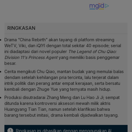
RINGKASAN
Drama “China Rebirth” akan tayang di platform streaming
WeTV, Viki, dan iQIYI dengan total sekitar 40 episode; serial
ini diadaptasi dari novel populer
The Legend of Chu Qiao:
Division 11's Princess Agent
yang memiliki basis penggemar
besar.
Cerita mengikuti Chu Qiao, mantan budak yang memulai balas
dendam setelah kehilangan pria tercinta, lalu terjerat dalam
intrik politik dan perang antar empat kerajaan, serta bersatu
kembali dengan Zhuge Yue yang ternyata masih hidup.
Produksi disutradarai Zhang Meng dan Lu Hao Ji Ji; sempat
ditunda karena kontroversi aksesori mewah milik aktris
Huangyang Tian Tian, namun setelah klarifikasi bahwa
barang tersebut imitasi, drama kembali dijadwalkan tayang.
!
Ringkasan ini dihasilkan dengan menggunakan AI