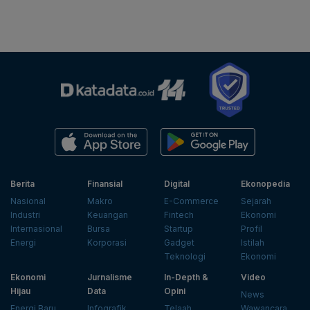
Berita
Finansial
Digital
Ekonopedia
Nasional
Makro
E-Commerce
Sejarah
Industri
Keuangan
Fintech
Ekonomi
Internasional
Bursa
Startup
Profil
Energi
Korporasi
Gadget
Istilah
Teknologi
Ekonomi
Ekonomi
Jurnalisme
In-Depth &
Video
Hijau
Data
Opini
News
Energi Baru
Infografik
Telaah
Wawancara