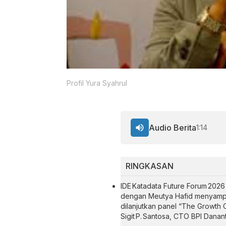
Profil Yura Syahrul
Audio Berita
1:14
RINGKASAN
IDE Katadata Future Forum 2026
dengan Meutya Hafid menyampaik
dilanjutkan panel “The Growth Ca
Sigit P. Santosa, CTO BPI Danan