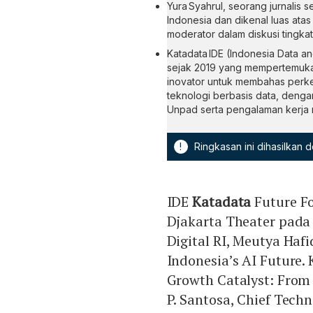
Yura Syahrul, seorang jurnalis s
Indonesia dan dikenal luas atas
moderator dalam diskusi tingkat 
Katadata IDE (Indonesia Data 
sejak 2019 yang mempertemukan
inovator untuk membahas perke
teknologi berbasis data, denga
Unpad serta pengalaman kerja m
!
Ringkasan ini dihasilkan
IDE
Katadata
Future Fo
Djakarta Theater pada
Digital RI, Meutya Haf
Indonesia’s AI Future.
Growth Catalyst: From I
P. Santosa, Chief Tech