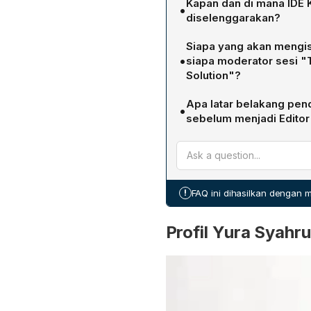
Kapan dan di mana IDE 
•
diselenggarakan?
IDE Katadata Future Forum 
Siapa yang akan mengisi
Ballroom, Djakarta Theater
•
siapa moderator sesi "T
Solution"?
Materi "Governing Indones
Apa latar belakang pen
•
dan Digital RI, Meutya Haf
sebelum menjadi Editor 
akan dipandu oleh moderato
Yura Syahrul menyelesaik
dengan panelis Sigit P. Sa
sarjana di Universitas Pad
Investor Magazine (Feb‑20
Media Tbk (Agustus 2001‑F
!
FAQ ini dihasilkan dengan
Investments Media (Februa
(Juli 2015‑Juni 2018), dan 
Profil Yura Syahru
Indonesia.