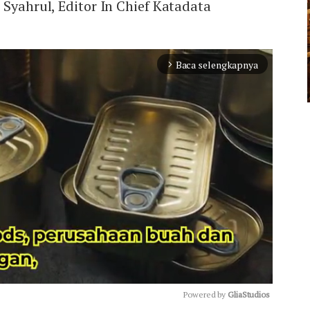
 Syahrul, Editor In Chief Katadata
Baca selengkapnya
arrow_forward_ios
Powered by 
GliaStudios