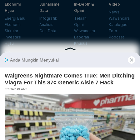
Ekonomi
Jurnalisme
In-Depth &
Video
Hijau
Data
Opini
News
Energi Baru
Infografik
Telaah
Wawancara
Ekonomi
Analisis
Opini
Katalogue
Sirkular
Cek Data
Wawancara
Foto
Investasi
Laporan
Podcast
Hijau
Khusus
Info
Indeks
Insight
Center
Databoks
Event
KatadataOto
Langganan Newsletter
Email
Daftar