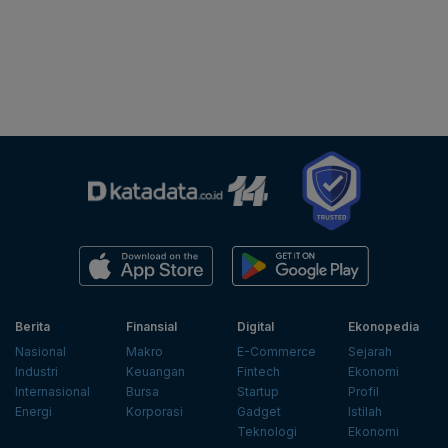
Berita
Finansial
Digital
Ekonopedia
Nasional
Makro
E-Commerce
Sejarah
Industri
Keuangan
Fintech
Ekonomi
Internasional
Bursa
Startup
Profil
Energi
Korporasi
Gadget
Istilah
Teknologi
Ekonomi