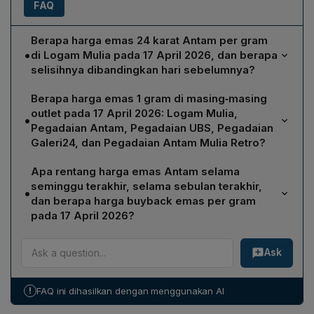
FAQ
Berapa harga emas 24 karat Antam per gram
•
di Logam Mulia pada 17 April 2026, dan berapa
selisihnya dibandingkan hari sebelumnya?
Harga emas 24 karat Antam di Logam Mulia pada 17
Berapa harga emas 1 gram di masing‑masing
April 2026 adalah Rp 2.868.000 per gram, turun
outlet pada 17 April 2026: Logam Mulia,
•
sebesar Rp 20.000 per gram dibandingkan
Pegadaian Antam, Pegadaian UBS, Pegadaian
perdagangan kemarin.
Galeri24, dan Pegadaian Antam Mulia Retro?
Logam Mulia: Rp 2.868.000; Pegadaian Antam: Rp
Apa rentang harga emas Antam selama
3.004.000; Pegadaian UBS: Rp 2.918.000; Pegadaian
seminggu terakhir, selama sebulan terakhir,
•
Galeri24: Rp 2.886.000; Pegadaian Antam Mulia Retro:
dan berapa harga buyback emas per gram
Rp 2.959.000 per gram.
pada 17 April 2026?
Dalam sepekan terakhir, harga emas Antam berada di
Ask
rentang Rp 2.818.000–Rp 2.893.000 per gram. Dalam
sebulan terakhir, rentangnya Rp 2.807.000–Rp
2.996.000 per gram. Harga buyback pada tanggal
!
FAQ ini dihasilkan dengan menggunakan AI
tersebut turun menjadi Rp 2.659.000 per gram.