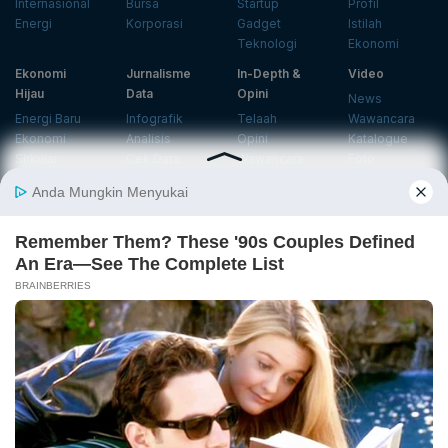
Internasional
Bursa
Startup
Profil
Energi
Korporasi
Gadget
Istilah
Teknologi
Ekonomi
Ekonomi
Jurnalisme
In-Depth &
Video
Hijau
Data
Opini
News
Energi Baru
Infografik
Telaah
Wawancara
Ekonomi
Analisis
Opini
Katalogue
Sirkular
Cek Data
Wawancara
Foto
Investasi
Laporan
Podcast
Hijau
Khusus
Info
Indeks
Insight
Center
Databoks
Event
KatadataOto
Langganan Newsletter