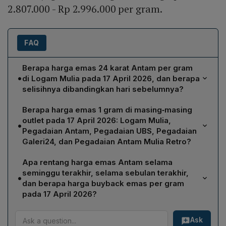
2.807.000 - Rp 2.996.000 per gram.
FAQ
Berapa harga emas 24 karat Antam per gram
•
di Logam Mulia pada 17 April 2026, dan berapa
selisihnya dibandingkan hari sebelumnya?
Harga emas 24 karat Antam di Logam Mulia pada 17
Berapa harga emas 1 gram di masing‑masing
April 2026 adalah Rp 2.868.000 per gram, turun
outlet pada 17 April 2026: Logam Mulia,
•
sebesar Rp 20.000 per gram dibandingkan
Pegadaian Antam, Pegadaian UBS, Pegadaian
perdagangan kemarin.
Galeri24, dan Pegadaian Antam Mulia Retro?
Logam Mulia: Rp 2.868.000; Pegadaian Antam: Rp
Apa rentang harga emas Antam selama
3.004.000; Pegadaian UBS: Rp 2.918.000; Pegadaian
seminggu terakhir, selama sebulan terakhir,
•
Galeri24: Rp 2.886.000; Pegadaian Antam Mulia Retro:
dan berapa harga buyback emas per gram
Rp 2.959.000 per gram.
pada 17 April 2026?
Dalam sepekan terakhir, harga emas Antam berada di
Ask
rentang Rp 2.818.000–Rp 2.893.000 per gram. Dalam