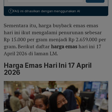
sebulan terakhir, rentangnya Rp 2.807.000–Rp
2.996.000 per gram. Harga buyback pada tanggal
!
FAQ ini dihasilkan dengan menggunakan AI
tersebut turun menjadi Rp 2.659.000 per gram.
Sementara itu, harga buyback emas emas
hari ini ikut mengalami penurunan sebesar
Rp 15.000 per gram menjadi Rp 2.659.000 per
gram. Berikut daftar
harga emas
hari ini 17
April 2026 di laman LM.
Harga Emas Hari Ini 17 April
2026