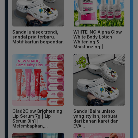
Sandal unisex trendi,
WHITE INC Alpha Glow
sandal pria terbaru.
White Body Lotion
Motif kartun berpendar.
Whitening &
Moisturizing |...
Glad2Glow Brightening
Sandal Baim unisex
Lip Serum 7g | Lip
yang stylish, terbuat
Serum 3in1 |
dari bahan karet dan
Melembapkan,...
EVA...