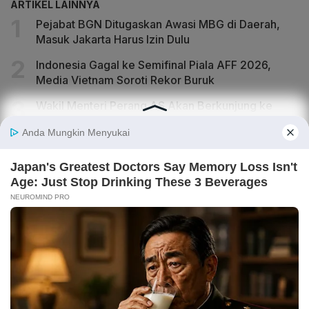
ARTIKEL LAINNYA
Pejabat BGN Ditugaskan Awasi MBG di Daerah,
Masuk Jakarta Harus Izin Dulu
Indonesia Gagal ke Semifinal Piala AFF 2026,
Media Vietnam Soroti Rekor Buruk
Wakil Menteri Perang AS Akan Berkunjung ke
Indonesia
Lender Dana Syariah Indonesia Rugi Rp 2,4 Triliun,
Aset Rp 425 Miliar Disita
Bank Jakarta Perkuat Fondasi Transformasi
Berkelanjutan