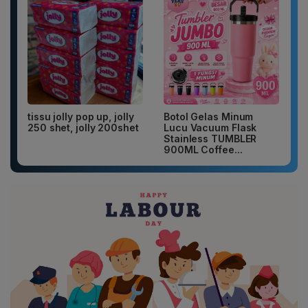
tissu jolly pop up, jolly
Botol Gelas Minum
250 shet, jolly 200shet
Lucu Vacuum Flask
Stainless TUMBLER
900ML Coffee...