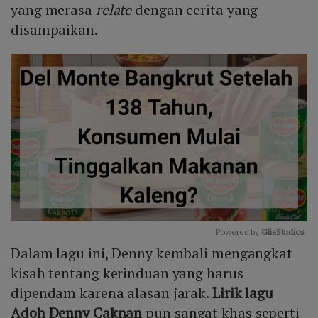
yang merasa
relate
dengan cerita yang
disampaikan.
Powered by 
GliaStudios
Dalam lagu ini, Denny kembali mengangkat
Mute
kisah tentang kerinduan yang harus
dipendam karena alasan jarak.
Lirik lagu
Adoh Denny Caknan
pun sangat khas seperti