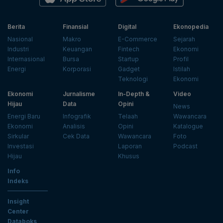
Berita
Finansial
Digital
Ekonopedia
Nasional
Makro
E-Commerce
Sejarah
Industri
Keuangan
Fintech
Ekonomi
Internasional
Bursa
Startup
Profil
Energi
Korporasi
Gadget
Istilah
Teknologi
Ekonomi
Ekonomi
Jurnalisme
In-Depth &
Video
Hijau
Data
Opini
News
Energi Baru
Infografik
Telaah
Wawancara
Ekonomi
Analisis
Opini
Katalogue
Sirkular
Cek Data
Wawancara
Foto
Investasi
Laporan
Podcast
Hijau
Khusus
Info
Indeks
Insight
Center
Databoks