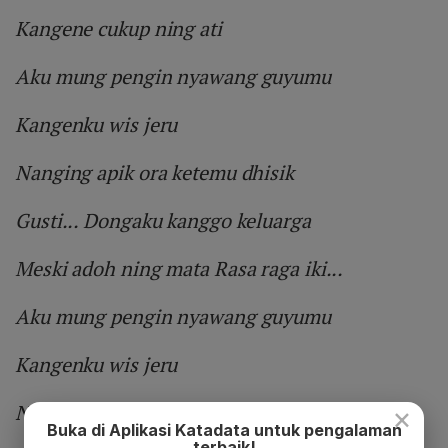
Kangene cukup ning ati
Aku mung pengin nyawang guyumu
Kangenku wis jeru
Nanging apik ora ketemu dhisik
Gusti... Dongaku kanggo keluarga
Meski adoh ning mata Rasa raga iki...
Aku mung pengin nyawang guyumu
Kangenku wis jeru
Nanging apik ora ketemu dhisik
×
Buka di Aplikasi Katadata untuk pengalaman
terbaik!