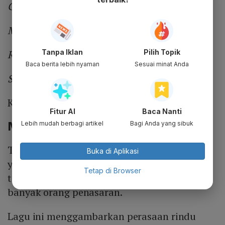
Gusti... Dungaku kanggo keluarga
Meski adoh ning mata
Tanpa Iklan
Pilih Topik
Rasa raga iki... cedhak ning ati
Baca berita lebih nyaman
Sesuai minat Anda
Siji-siji tangis eluh pipi
ku
Kelingan awakmu...
Fitur AI
Baca Nanti
Makna Lagu Adoh Denny Caknan
Lebih mudah berbagi artikel
Bagi Anda yang sibuk
Tak hanya lirik lagu Adoh Denny Caknan
Buka di Aplikasi
yang banyak dicari di internet, makna yang
Tetap di Browser
terkandung di dalamnya juga membuat
banyak orang penasaran.
Lagu ini menggambarkan perasaan rindu