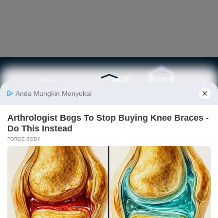
Berita
Finansial
Digital
Ekonopedia
Nasional
Makro
E-Commerce
Sejarah
Industri
Keuangan
Fintech
Ekonomi
Internasional
Bursa
Startup
Profil
Energi
Korporasi
Gadget
Istilah
Teknologi
Ekonomi
Ekonomi
Jurnalisme
In-Depth &
Video