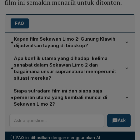
film ini semakin menarik untuk ditonton.
FAQ
Kapan film Sekawan Limo 2: Gunung Klawih
•
dijadwalkan tayang di bioskop?
Film Sekawan Limo 2: Gunung Klawih dijadwalkan mulai
Apa konflik utama yang dihadapi kelima
ditayangkan di bioskop pada tanggal 27 Mei 2026.
sahabat dalam Sekawan Limo 2 dan
•
bagaimana unsur supranatural memperumit
situasi mereka?
Kelima sahabat—Bagas, Lenni, Juna, Andrew, dan
Siapa sutradara film ini dan siapa saja
Dicky—kembali berkumpul untuk merayakan ulang
•
pemeran utama yang kembali muncul di
tahun anak Andrew, namun keluarga Andrew terancam
Sekawan Limo 2?
menjadi tumbal pesugihan. Mereka berangkat ke
Film ini disutradarai kembali oleh Bayu Skak. Pemeran
Gunung Klawih untuk menyelamatkan keluarga
Ask
utama yang kembali muncul meliputi Bayu Skak sebagai
tersebut. Di tengah perjalanan, Juna tiba‑tiba
Bagas, Nadya Arina sebagai Lenni, Benidictus Siregar
menghilang dan tersesat di dunia demit, memaksa
sebagai Juna, Indra Pramujito sebagai Andrew, dan
mereka tidak hanya melawan ancaman manusia tetapi
!
FAQ ini dihasilkan dengan menggunakan AI