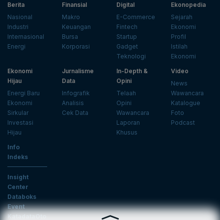
Berita
Finansial
Digital
Ekonopedia
Nasional
Makro
E-Commerce
Sejarah
Industri
Keuangan
Fintech
Ekonomi
Internasional
Bursa
Startup
Profil
Energi
Korporasi
Gadget
Istilah
Teknologi
Ekonomi
Ekonomi
Jurnalisme
In-Depth &
Video
Hijau
Data
Opini
News
Energi Baru
Infografik
Telaah
Wawancara
Ekonomi
Analisis
Opini
Katalogue
Sirkular
Cek Data
Wawancara
Foto
Investasi
Laporan
Podcast
Hijau
Khusus
Info
Indeks
Insight
Center
Databoks
Event
KatadataOto