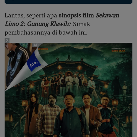
Firza Valaza sebagai Dicky.
juga teror supranatural yang lebih kuat, sehingga misi
penyelamatan menjadi lebih berbahaya, mistis, dan
Lantas, seperti apa
sinopsis film
Sekawan
penuh ketegangan.
Limo 2: Gunung Klawih
? Simak
pembahasannya di bawah ini.
X