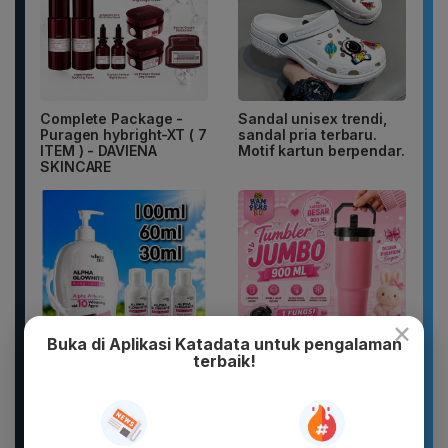
Complete Package -
Sandal unisex trendi,
Puragen hybright-XT ( 7
sandal pria terbaru.
ITEM ) - DAVIENA
Motif kartun berpendar.
SKINCARE
×
Buka di Aplikasi Katadata untuk pengalaman
terbaik!
WHITE INC Alpha Glow
Botol Gelas Minum
White Body Lotion
Lucu Vacuum Flask
Whitening &
Stainless TUMBLER
Moisturizing |...
900ML Coffee...