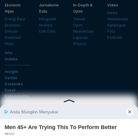
Ekonomi
Jurnalisme
In-Depth &
Video
Hijau
Data
Opini
News
Energi Baru
Infografik
Telaah
Wawancara
Ekonomi
Analisis
Opini
Katalogue
Sirkular
Cek Data
Wawancara
Foto
Investasi
Laporan
Podcast
Hijau
Khusus
Info
Indeks
Insight
Center
Databoks
Event
KatadataOto
Langganan Newsletter
Email
Daftar