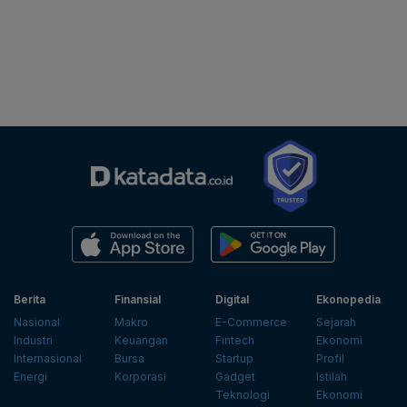
Berita
Finansial
Digital
Ekonopedia
Nasional
Makro
E-Commerce
Sejarah
Industri
Keuangan
Fintech
Ekonomi
Internasional
Bursa
Startup
Profil
Energi
Korporasi
Gadget
Istilah
Teknologi
Ekonomi