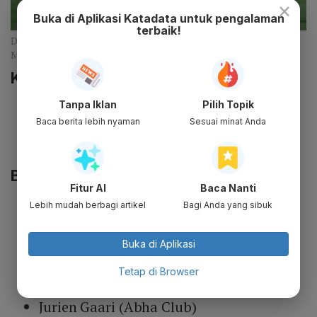
×
Buka di Aplikasi Katadata untuk pengalaman
terbaik!
Daftar Pemain Timnas Curacao di Piala Dunia 2026 (Don
MacKinnon/AFP)
Kiper
Tanpa Iklan
Pilih Topik
Tyrick Bodak (SC Telstar)
Baca berita lebih nyaman
Sesuai minat Anda
Trevor Doornbusch (VVV-Venlo)
Eloy Room (Miami FC)
Belakang
Fitur AI
Baca Nanti
Riechedly Bazoer (Konyaspor)
Lebih mudah berbagi artikel
Bagi Anda yang sibuk
Joshua Brenet (Kayserispor)
Buka di Aplikasi
Roshon Van Eijma (RKC Waalwijk)
Sherel Floranus (PEC Zwolle)
Tetap di Browser
Deveron Fonville (NEC Nijmegen)
Jurien Gaari (Abha Club)