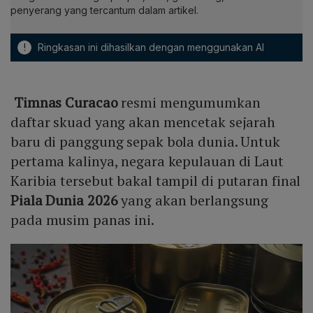
penyerang yang tercantum dalam artikel.
!
Ringkasan ini dihasilkan dengan menggunakan AI
Timnas Curacao
resmi mengumumkan
daftar skuad yang akan mencetak sejarah
baru di panggung sepak bola dunia. Untuk
pertama kalinya, negara kepulauan di Laut
Karibia tersebut bakal tampil di putaran final
Piala Dunia 2026
yang akan berlangsung
pada musim panas ini.