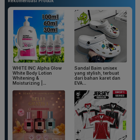
Rekomendasi Produk
WHITE INC Alpha Glow
Sandal Baim unisex
White Body Lotion
yang stylish, terbuat
Whitening &
dari bahan karet dan
Moisturizing |...
EVA...