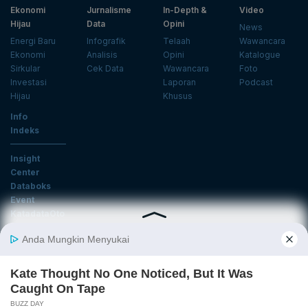
Ekonomi
Jurnalisme
In-Depth &
Video
Hijau
Data
Opini
News
Energi Baru
Infografik
Telaah
Wawancara
Ekonomi
Analisis
Opini
Katalogue
Sirkular
Cek Data
Wawancara
Foto
Investasi
Laporan
Podcast
Hijau
Khusus
Info
Indeks
Insight
Center
Databoks
Event
KatadataOto
Langganan Newsletter
Email
Daftar