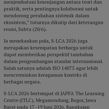
menjembatani kesenjangan antara teori dan
sebagai jembatan antara teori akademik dan
praktik, serta pentingnya kolaborasi untuk
implementasi industri, dengan harapan konferensi
mendorong perubahan sistemik dalam
menjadi alat praktis bagi kebijakan masa depan.
ekosistem,” tuturnya dikutip dari keterangan
resmi, Sabtu (20/6).
Ia menekankan pula, S-LCA 2026 juga
merupakan kesempatan berharga untuk
dapat memberikan perspektif tambahan
dalam pengembangan standar internasional.
Salah satunya adalah ISO 14075 agar lebih
mencerminkan keragaman konteks di
berbagai negara.
S-LCA 2026 bertempat di JAPFA The Learning
Centre (JTLC), Megamendung, Bogor, Jawa
Barat pada 17–19 Juni 2026. Rangkaian