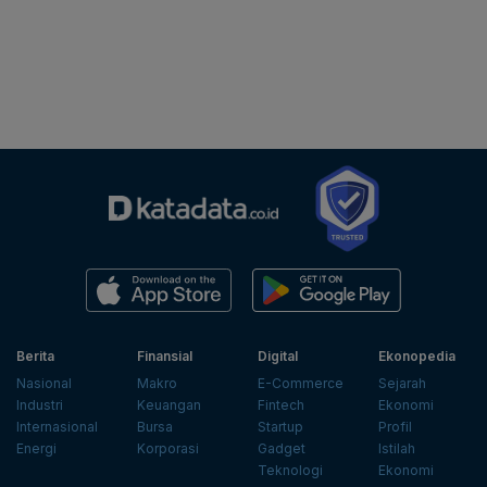
Berita
Finansial
Digital
Ekonopedia
Nasional
Makro
E-Commerce
Sejarah
Industri
Keuangan
Fintech
Ekonomi
Internasional
Bursa
Startup
Profil
Energi
Korporasi
Gadget
Istilah
Teknologi
Ekonomi