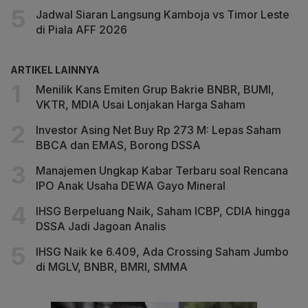
Jadwal Siaran Langsung Kamboja vs Timor Leste
di Piala AFF 2026
ARTIKEL LAINNYA
Menilik Kans Emiten Grup Bakrie BNBR, BUMI,
VKTR, MDIA Usai Lonjakan Harga Saham
Investor Asing Net Buy Rp 273 M: Lepas Saham
BBCA dan EMAS, Borong DSSA
Manajemen Ungkap Kabar Terbaru soal Rencana
IPO Anak Usaha DEWA Gayo Mineral
IHSG Berpeluang Naik, Saham ICBP, CDIA hingga
DSSA Jadi Jagoan Analis
IHSG Naik ke 6.409, Ada Crossing Saham Jumbo
di MGLV, BNBR, BMRI, SMMA