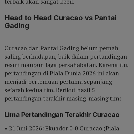
terbaik akan sangat kecil.
Head to Head Curacao vs Pantai
Gading
Curacao dan Pantai Gading belum pernah
saling berhadapan, baik dalam pertandingan
resmi maupun laga persahabatan. Karena itu,
pertandingan di Piala Dunia 2026 ini akan
menjadi pertemuan pertama sepanjang
sejarah kedua tim. Berikut hasil 5
pertandingan terakhir masing-masing tim:
Lima Pertandingan Terakhir Curacao
• 21 Juni 2026: Ekuador 0-0 Curacao (Piala