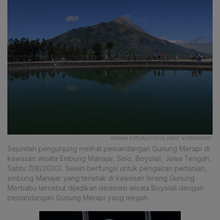
ANTARA FOTO/ALOYSIUS JAROT NUGROHO/HP.
Sejumlah pengunjung melihat pemandangan Gunung Merapi di
kawasan wisata Embung Manajar, Selo, Boyolali, Jawa Tengah,
Sabtu (1/8/2020). Selain berfungsi untuk pengairan pertanian,
embung Manajar yang terletak di kawasan lereng Gunung
Merbabu tersebut dijadikan destinasi wisata Boyolali dengan
pemandangan Gunung Merapi yang megah.