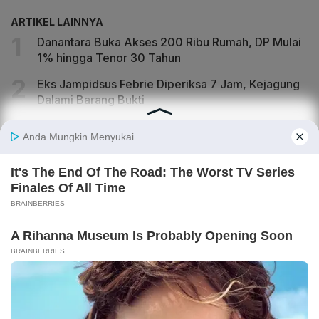
ARTIKEL LAINNYA
Danantara Buka Akses 200 Ribu Rumah, DP Mulai
1% hingga Tenor 30 Tahun
Eks Jampidsus Febrie Diperiksa 7 Jam, Kejagung
Dalami Barang Bukti
Banyak UMKM Ogah Buka Pintu untuk Petugas
Sensus BPS, Khawatir Diburu Pajak
Pejabat BGN Ditugaskan Awasi MBG di Daerah,
Masuk Jakarta Harus Izin Dulu
Hilirisasi PTPN Disiapkan Bertahap, Danantara
Fokus Uji Coba Sebelum Investasi