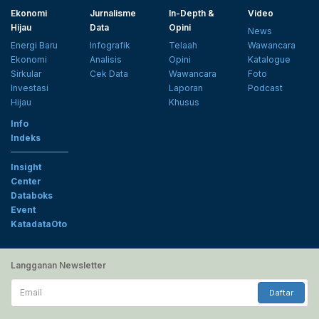
Ekonomi
Jurnalisme
In-Depth &
Video
Hijau
Data
Opini
News
Energi Baru
Infografik
Telaah
Wawancara
Ekonomi
Analisis
Opini
Katalogue
Sirkular
Cek Data
Wawancara
Foto
Investasi
Laporan
Podcast
Hijau
Khusus
Info
Indeks
Insight
Center
Databoks
Event
KatadataOto
Langganan Newsletter
Email
Daftar