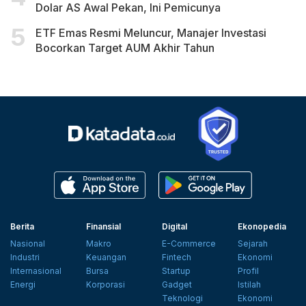
Dolar AS Awal Pekan, Ini Pemicunya
ETF Emas Resmi Meluncur, Manajer Investasi
Bocorkan Target AUM Akhir Tahun
Berita
Finansial
Digital
Ekonopedia
Nasional
Makro
E-Commerce
Sejarah
Industri
Keuangan
Fintech
Ekonomi
Internasional
Bursa
Startup
Profil
Energi
Korporasi
Gadget
Istilah
Teknologi
Ekonomi