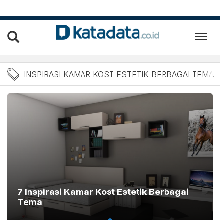
Berita Inspirasi Kamar Ko
INSPIRASI KAMAR KOST ESTETIK BERBAGAI TEMA
7 Inspirasi Kamar Kost Estetik Berbagai
Tema