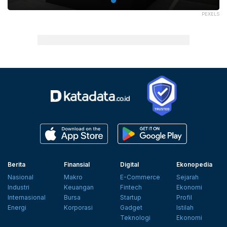
PEXELS
Berita
Finansial
Digital
Ekonopedia
Nasional
Makro
E-Commerce
Sejarah
Industri
Keuangan
Fintech
Ekonomi
Internasional
Bursa
Startup
Profil
Energi
Korporasi
Gadget
Istilah
Teknologi
Ekonomi