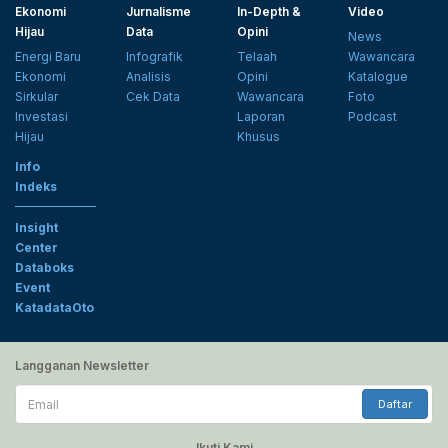
Ekonomi
Jurnalisme
In-Depth &
Video
Hijau
Data
Opini
News
Energi Baru
Infografik
Telaah
Wawancara
Ekonomi
Analisis
Opini
Katalogue
Sirkular
Cek Data
Wawancara
Foto
Investasi
Laporan
Podcast
Hijau
Khusus
Info
Indeks
Insight
Center
Databoks
Event
KatadataOto
Langganan Newsletter
Email
Daftar
Ikuti Kami