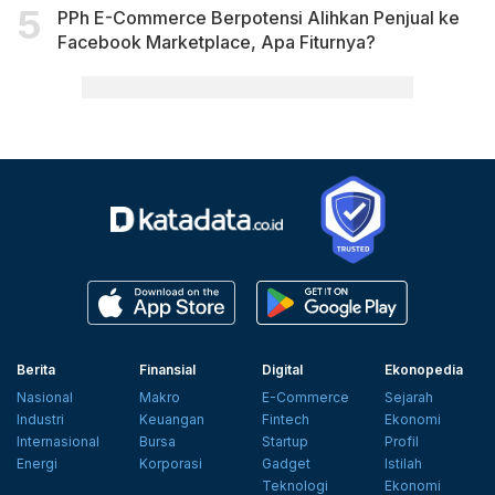
PPh E-Commerce Berpotensi Alihkan Penjual ke
Facebook Marketplace, Apa Fiturnya?
Berita
Finansial
Digital
Ekonopedia
Nasional
Makro
E-Commerce
Sejarah
Industri
Keuangan
Fintech
Ekonomi
Internasional
Bursa
Startup
Profil
Energi
Korporasi
Gadget
Istilah
Teknologi
Ekonomi