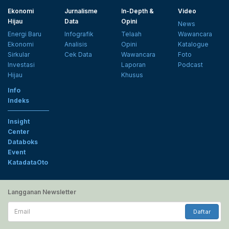
Ekonomi
Jurnalisme
In-Depth &
Video
Hijau
Data
Opini
News
Energi Baru
Infografik
Telaah
Wawancara
Ekonomi
Analisis
Opini
Katalogue
Sirkular
Cek Data
Wawancara
Foto
Investasi
Laporan
Podcast
Hijau
Khusus
Info
Indeks
Insight
Center
Databoks
Event
KatadataOto
Langganan Newsletter
Email
Daftar